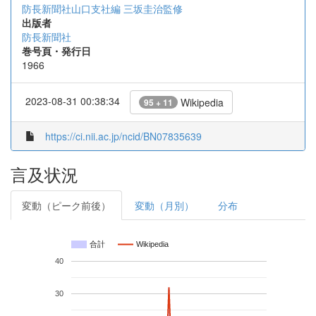
防長新聞社山口支社編
三坂圭治監修
出版者
防長新聞社
巻号頁・発行日
1966
2023-08-31 00:38:34
Wikipedia
95 + 11
https://ci.nii.ac.jp/ncid/BN07835639
言及状況
変動（ピーク前後）
変動（月別）
分布
合計
Wikipedia
40
30