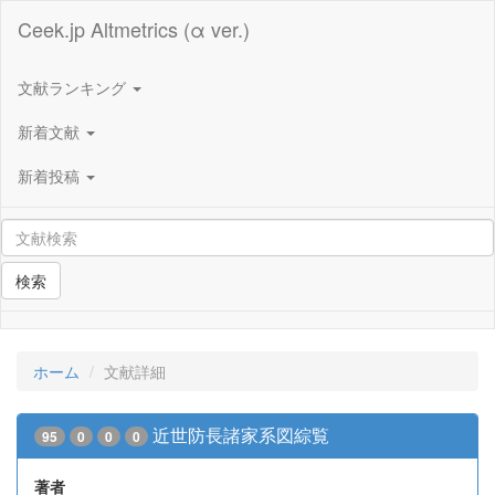
Ceek.jp Altmetrics (α ver.)
文献ランキング
新着文献
新着投稿
検索
ホーム
文献詳細
近世防長諸家系図綜覧
95
0
0
0
著者