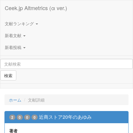
Ceek.jp Altmetrics (α ver.)
文献ランキング
新着文献
新着投稿
検索
ホーム
文献詳細
近商ストア20年のあゆみ
2
0
0
0
著者