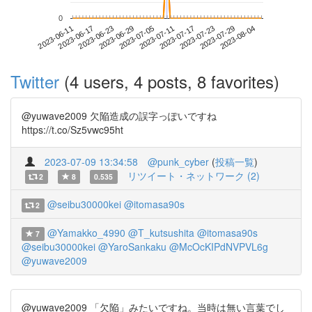
0
2023-07-29
2023-06-11
2023-06-29
2023-07-17
2023-08-04
2023-06-17
2023-07-05
2023-07-23
2023-06-23
2023-07-11
Twitter
(4 users, 4 posts, 8 favorites)
@yuwave2009 欠陥造成の誤字っぽいですね
https://t.co/Sz5vwc95ht
2023-07-09 13:34:58
@punk_cyber
(
投稿一覧
)
リツイート・ネットワーク (2)
2
8
0.535
@seibu30000kei
@itomasa90s
2
@Yamakko_4990
@T_kutsushita
@itomasa90s
7
@seibu30000kei
@YaroSankaku
@McOcKIPdNVPVL6g
@yuwave2009
@yuwave2009 「欠陥」みたいですね。当時は無い言葉でし