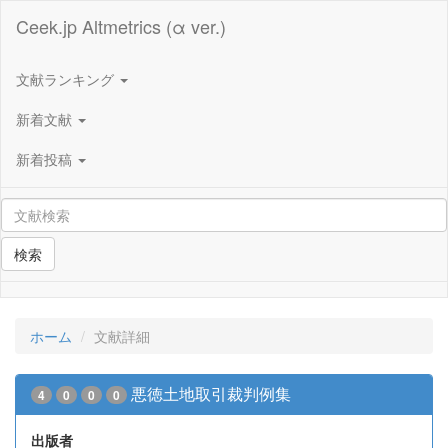
Ceek.jp Altmetrics (α ver.)
文献ランキング
新着文献
新着投稿
検索
ホーム
文献詳細
悪徳土地取引裁判例集
4
0
0
0
出版者