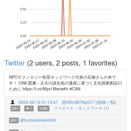
0.50
0.25
0.00
2023-07-08
2023-05-21
2023-06-08
2023-06-26
2023-07-14
2023-05-27
2023-06-14
2023-07-02
2023-06-02
2023-06-20
Twitter
(2 users, 2 posts, 1 favorites)
NPOテクノロジー犯罪ネットワーク代表の石橋さんの本で
す！ CiNii 図書 - 太古の諸先祖の遺産に基づく文化国家創設の
ために https://t.co/Mys1MezwKv #CiNii
2023-06-13 01:13:47
@0RmtM7IkpO17
(
投稿一覧
)
リツイート・ネットワーク (1)
1
1
1.000
@burisvaima44660
1