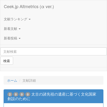
Ceek.jp Altmetrics (α ver.)
文献ランキング
新着文献
新着投稿
検索
ホーム
文献詳細
太古の諸先祖の遺産に基づく文化国家
2
0
0
0
創設のために