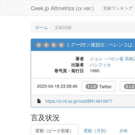
Ceek.jp Altmetrics (α ver.)
文献ランキング
ホーム
文献詳細
ミグー25ソ連脱出 : ベレンコ
3
0
0
0
著者
ジョン・バロン著
高橋
出版者
パシフィカ
巻号頁・発行日
1980
2023-04-18 23:58:46
Twitter
1 + 0
2 + 2
https://ci.nii.ac.jp/ncid/BN14810977
言及状況
変動（ピーク前後）
変動（月別）
分布