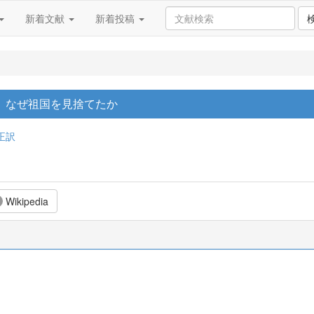
新着文献
新着投稿
は、なぜ祖国を見捨てたか
正訳
Wikipedia