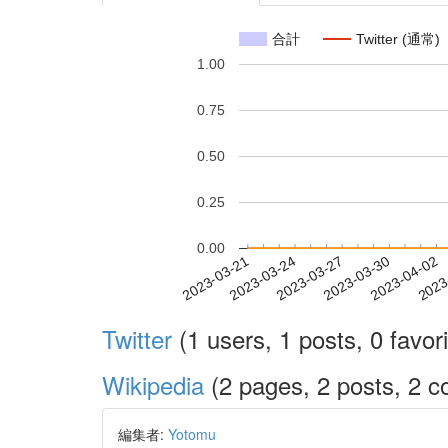
合計
Twitter (通常)
1.00
0.75
0.50
0.25
0.00
2023-03-27
2023-03-30
2023-04-02
2023
2023-03-21
2023-03-24
Twitter
(1 users, 1 posts, 0 favori
Wikipedia
(2 pages, 2 posts, 2 co
編集者:
Yotomu