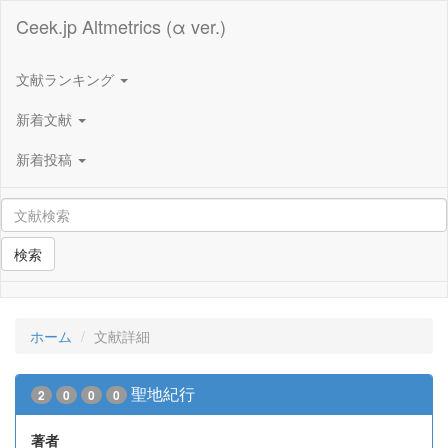
Ceek.jp Altmetrics (α ver.)
文献ランキング
新着文献
新着投稿
検索
ホーム
文献詳細
聖地紀行
2
0
0
0
著者