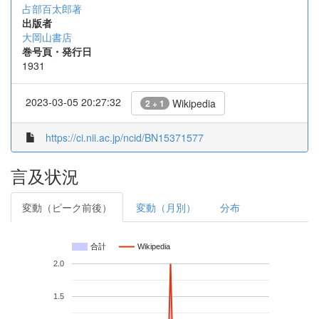
占部百太郎著
出版者
大岡山書店
巻号頁・発行日
1931
2023-03-05 20:27:32
Wikipedia
2 + 1
https://ci.nii.ac.jp/ncid/BN15371577
言及状況
変動（ピーク前後）
変動（月別）
分布
合計
Wikipedia
2.0
1.5