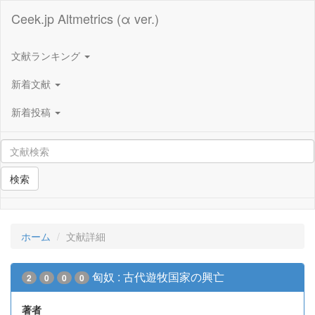
Ceek.jp Altmetrics (α ver.)
文献ランキング
新着文献
新着投稿
検索
ホーム
文献詳細
匈奴 : 古代遊牧国家の興亡
2
0
0
0
著者