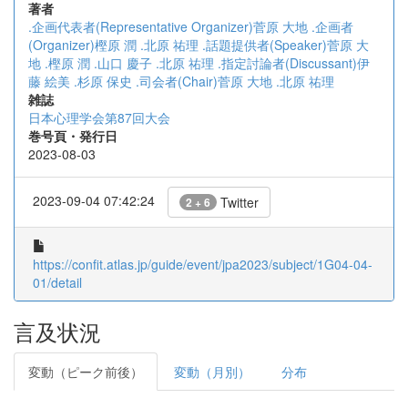
著者
.企画代表者(Representative Organizer)菅原 大地
.企画者
(Organizer)樫原 潤
.北原 祐理
.話題提供者(Speaker)菅原 大
地
.樫原 潤
.山口 慶子
.北原 祐理
.指定討論者(Discussant)伊
藤 絵美
.杉原 保史
.司会者(Chair)菅原 大地
.北原 祐理
雑誌
日本心理学会第87回大会
巻号頁・発行日
2023-08-03
2023-09-04 07:42:24
Twitter
2 + 6
https://confit.atlas.jp/guide/event/jpa2023/subject/1G04-04-
01/detail
言及状況
変動（ピーク前後）
変動（月別）
分布