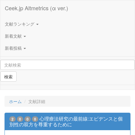
Ceek.jp Altmetrics (α ver.)
文献ランキング
新着文献
新着投稿
検索
ホーム
文献詳細
心理療法研究の最前線:エビデンスと個
2
0
0
0
別性の双方を尊重するために