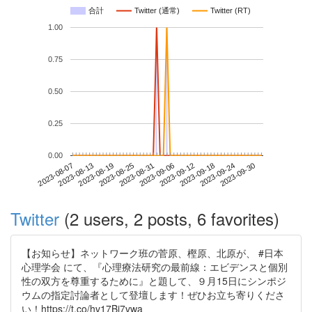
合計
Twitter (通常)
Twitter (RT)
1.00
0.75
0.50
0.25
0.00
2023-09-24
2023-08-07
2023-08-25
2023-09-12
2023-09-30
2023-08-13
2023-08-31
2023-09-18
2023-08-19
2023-09-06
Twitter
(2 users, 2 posts, 6 favorites)
【お知らせ】ネットワーク班の菅原、樫原、北原が、 #日本
心理学会 にて、『心理療法研究の最前線：エビデンスと個別
性の双方を尊重するために』と題して、９月15日にシンポジ
ウムの指定討論者として登壇します！ぜひお立ち寄りくださ
い！https://t.co/hv17Bi7vwa