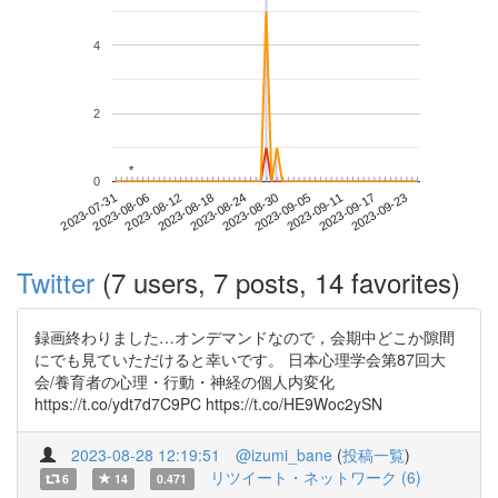
4
2
*
*
0
2023-09-17
2023-07-31
2023-08-18
2023-09-05
2023-09-23
2023-08-06
2023-08-24
2023-09-11
2023-08-12
2023-08-30
Twitter
(7 users, 7 posts, 14 favorites)
録画終わりました…オンデマンドなので，会期中どこか隙間
にでも見ていただけると幸いです。 日本心理学会第87回大
会/養育者の心理・行動・神経の個人内変化
https://t.co/ydt7d7C9PC https://t.co/HE9Woc2ySN
2023-08-28 12:19:51
@izumi_bane
(
投稿一覧
)
リツイート・ネットワーク (6)
6
14
0.471