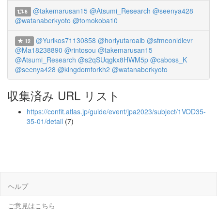
@takemarusan15
@Atsumi_Research
@seenya428
6
@watanaberkyoto
@tomokoba10
@Yurikos71130858
@horiyutaroalb
@sfmeonldievr
12
@Ma18238890
@rintosou
@takemarusan15
@Atsumi_Research
@s2qSUqgkx8HWM5p
@caboss_K
@seenya428
@kingdomforkh2
@watanaberkyoto
収集済み URL リスト
https://confit.atlas.jp/guide/event/jpa2023/subject/1VOD35-
35-01/detail
(7)
ヘルプ
ご意見はこちら