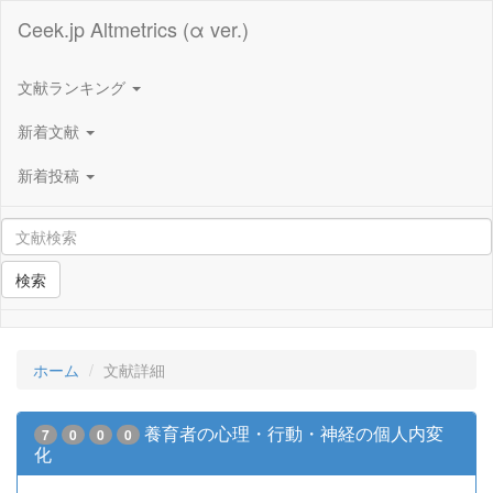
Ceek.jp Altmetrics (α ver.)
文献ランキング
新着文献
新着投稿
検索
ホーム
文献詳細
養育者の心理・行動・神経の個人内変
7
0
0
0
化