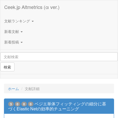
Ceek.jp Altmetrics (α ver.)
文献ランキング
新着文献
新着投稿
検索
ホーム
文献詳細
ベジエ単体フィッティングの細分に基
3
0
0
0
づくElastic Netの効率的チューニング