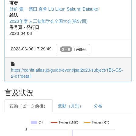
著者
財前 貴一
濱田 直希
Liu Likun
Sakurai Daisuke
雑誌
2023年度 人工知能学会全国大会(第37回)
巻号頁・発行日
2023-04-06
2023-06-06 17:29:49
Twitter
3 + 0
https://confit.atlas.jp/guide/event/jsai2023/subject/1B5-GS-
2-01/detail
言及状況
変動（ピーク前後）
変動（月別）
分布
合計
Twitter (通常)
Twitter (RT)
3