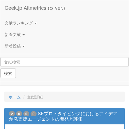
Ceek.jp Altmetrics (α ver.)
文献ランキング
新着文献
新着投稿
検索
ホーム
文献詳細
SFプロトタイピングにおけるアイデア
2
0
0
0
創発支援エージェントの開発と評価