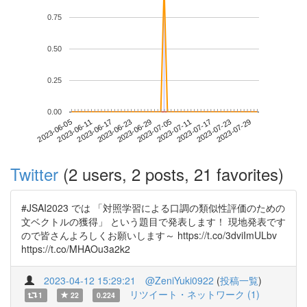
0.75
0.50
0.25
0.00
2023-07-23
2023-06-05
2023-06-23
2023-07-11
2023-07-29
2023-06-11
2023-06-29
2023-07-17
2023-06-17
2023-07-05
Twitter
(2 users, 2 posts, 21 favorites)
#JSAI2023 では 「対照学習による口調の類似性評価のための
文ベクトルの獲得」 という題目で発表します！ 現地発表です
ので皆さんよろしくお願いします～ https://t.co/3dviImULbv
https://t.co/MHAOu3a2k2
2023-04-12 15:29:21
@ZeniYuki0922
(
投稿一覧
)
リツイート・ネットワーク (1)
1
22
0.224