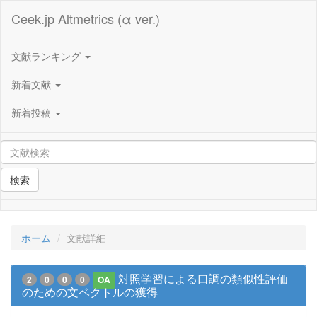
Ceek.jp Altmetrics (α ver.)
文献ランキング
新着文献
新着投稿
検索
ホーム
文献詳細
対照学習による口調の類似性評価
2
0
0
0
OA
のための文ベクトルの獲得