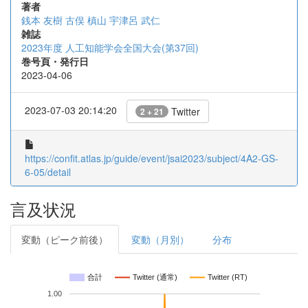
著者
銭本 友樹
古俣 槙山
宇津呂 武仁
雑誌
2023年度 人工知能学会全国大会(第37回)
巻号頁・発行日
2023-04-06
2023-07-03 20:14:20
Twitter
2 + 21
https://confit.atlas.jp/guide/event/jsai2023/subject/4A2-GS-
6-05/detail
言及状況
変動（ピーク前後）
変動（月別）
分布
合計
Twitter (通常)
Twitter (RT)
1.00