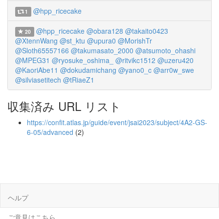
@hpp_ricecake
1
@hpp_ricecake
@obara128
@takaito0423
20
@XtennWang
@st_ktu
@upura0
@MorishTr
@Sloth65557166
@takumasato_2000
@atsumoto_ohashi
@MPEG31
@ryosuke_oshima_
@ritvikc1512
@uzeru420
@KaoriAbe11
@dokudamichang
@yano0_c
@arr0w_swe
@silviasetitech
@tRiaeZ1
収集済み URL リスト
https://confit.atlas.jp/guide/event/jsai2023/subject/4A2-GS-
6-05/advanced
(2)
ヘルプ
ご意見はこちら