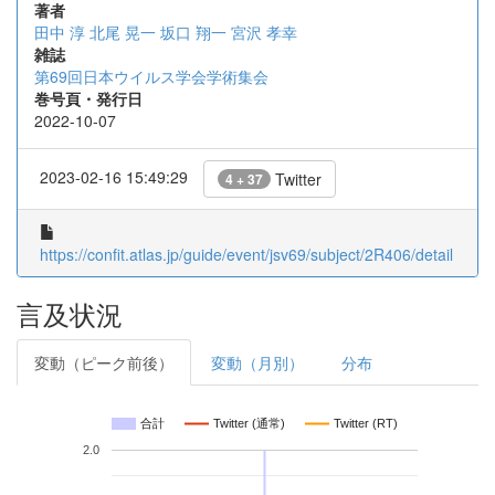
著者
田中 淳
北尾 晃一
坂口 翔一
宮沢 孝幸
雑誌
第69回日本ウイルス学会学術集会
巻号頁・発行日
2022-10-07
2023-02-16 15:49:29
Twitter
4 + 37
https://confit.atlas.jp/guide/event/jsv69/subject/2R406/detail
言及状況
変動（ピーク前後）
変動（月別）
分布
合計
Twitter (通常)
Twitter (RT)
2.0