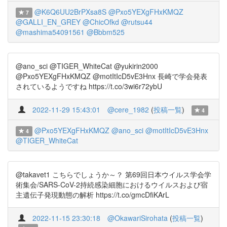
@K6Q6UU2BrPXsa8S
@Pxo5YEXgFHxKMQZ
7
@GALLI_EN_GREY
@ChicOfkd
@rutsu44
@mashima54091561
@Bbbm525
@ano_sci @TIGER_WhiteCat @yukirin2000
@Pxo5YEXgFHxKMQZ @motItIcD5vE3Hnx 長崎で学会発表
されているようですね https://t.co/3wi6r72ybU
2022-11-29 15:43:01
@cere_1982
(
投稿一覧
)
4
@Pxo5YEXgFHxKMQZ
@ano_sci
@motItIcD5vE3Hnx
4
@TIGER_WhiteCat
@takavet1 こちらでしょうか～？ 第69回日本ウイルス学会学
術集会/SARS-CoV-2持続感染細胞におけるウイルスおよび宿
主遺伝子発現動態の解析 https://t.co/gmcDfiKArL
2022-11-15 23:30:18
@OkawariSirohata
(
投稿一覧
)