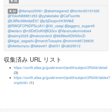
29
@dampo20061
@akaimegane2
@tonton20191026
24
@YokoN88881283
@yytaketake
@CaFluorite
@LWNc3li9e9j4E57
@p3jDxopmHrXhNkE
@RWQFCP9DPSzJA1I
@30_usagi
@jaggery_sugar45
@wolaro
@n3lDdOoKHjBQGcv
@Varanuskomodoe4
@saimy2025
@traincenter2
@86IMeefIDV9XmZi
@ikigai_sagashi
@marchToexpire
@minmin85728835
@oketsunyou
@takavet1
@atr01
@cab29012
収集済み URL リスト
https://confit.atlas.jp/guide/event/jsv69/subject/2R406/detail
(3)
https://confit.atlas.jp/guide/event/jsv69/subject/2R406/tables?
cryptoId=
(1)