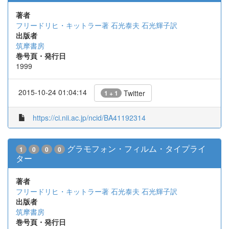
著者
フリードリヒ・キットラー著
石光泰夫 石光輝子訳
出版者
筑摩書房
巻号頁・発行日
1999
2015-10-24 01:04:14
Twitter
1 + 1
https://ci.nii.ac.jp/ncid/BA41192314
グラモフォン・フィルム・タイプライ
1
0
0
0
ター
著者
フリードリヒ・キットラー著
石光泰夫 石光輝子訳
出版者
筑摩書房
巻号頁・発行日