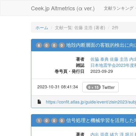
Ceek.jp Altmetrics (α ver.)
文献ランキング
ホーム
文献一覧: 佐藤 圭浩 (著者)
2件
地殻内断層面の客観的検出に向
6
0
0
0
著者
佐脇 泰典
佐藤 圭浩
内
雑誌
日本地震学会2023年度
巻号頁・発行日
2023-09-29
2023-10-31 08:41:34
Twitter
6 + 15
https://confit.atlas.jp/guide/event/zisin2023/su
信号処理と機械学習を活用した
1
0
0
0
著者
内出 崇彦
緒方 淳
堀川 