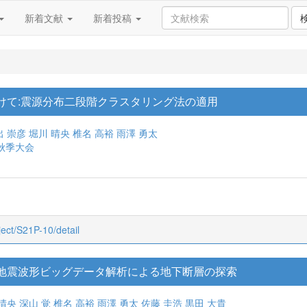
新着文献
新着投稿
けて:震源分布二段階クラスタリング法の適用
出 崇彦
堀川 晴央
椎名 高裕
雨澤 勇太
秋季大会
bject/S21P-10/detail
地震波形ビッグデータ解析による地下断層の探索
晴央
深山 覚
椎名 高裕
雨澤 勇太
佐藤 圭浩
黒田 大貴