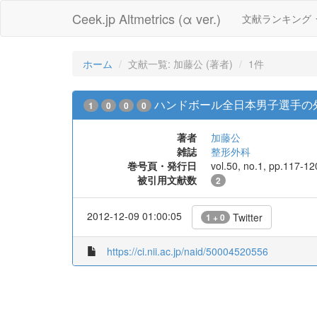
Ceek.jp Altmetrics (α ver.)
文献ランキング
ホーム
文献一覧: 加藤公 (著者)
1件
ハンドボール全日本男子選手の
1
0
0
0
著者
加藤公
雑誌
整形外科
巻号頁・発行日
vol.50, no.1, pp.117-12
被引用文献数
2
2012-12-09 01:00:05
Twitter
1 + 0
https://ci.nii.ac.jp/naid/50004520556