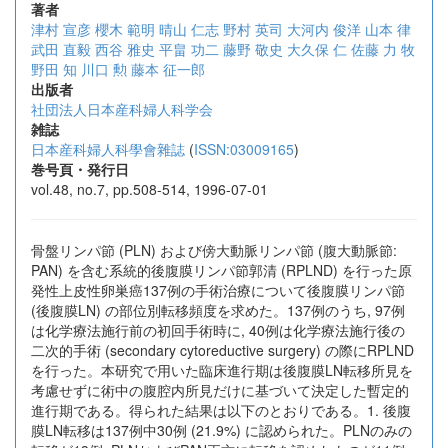
著者
津村 宣彦
櫻木 範明
晴山 仁志
野村 英司
大河内 俊洋
山本 律
武田 直毅
西谷 雅史
平畠 功二
藤野 敬史
大久保 仁
佐藤 力
牧
野田 知
川口 勲
藤本 征一郎
出版者
社団法人日本産科婦人科学会
雑誌
日本産科婦人科學會雜誌
(
ISSN:03009165
)
巻号頁・発行日
vol.48, no.7, pp.508-514, 1996-07-01
骨盤リンパ節 (PLN) および傍大動脈リンパ節 (腹大動脈節:
PAN) を含む系統的後腹膜リンパ節郭清 (RPLND) を行った原
発性上皮性卵巣癌137例の手術治療について後腹膜リンパ節
(後腹膜LN) の部位別転移頻度を求めた。137例のうち, 97例
は化学療法施行前の初回手術時に, 40例は化学療法施行後の
二次的手術 (secondary cytoreductive surgery) の際にRPLND
を行った。本研究で用いた臨床進行期は後腹膜LN転移所見を
考慮せずに術中の腹腔内所見だけに基づいて決定した暫定的
進行期である。得られた結果は以下のとおりである。1. 後腹
膜LN転移は137例中30例 (21.9%) に認められた。PLNのみの