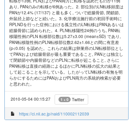
転移が13例, PLNおよびPAN両方に転移を認めたものが11例
あり, PANのみの転移が6例あった。2. 部位別のLN転移頻度は
PANが12.4% (17/137) と最も多く, ついで総腸骨節, 閉鎖節,
外鼠径上節などと続いた。3. 化学療法施行前の初回手術時に
RPLNDを行った症例における孤立性のLN転移はPANあるいは
総腸骨節に認められた。4. PLN転移陽性24例のうち, PAN転
移陽性例のPLN 転移部位数は5.27±3.00 (mean±SD) であり,
PAN転移陰性例のPLN転移部位数2.62±1.66との間に有意差
(p<0.05) を認めた。これらの結果は卵巣癌のLN転移部位とし
てPANおよび総腸骨節が最も重要であること, PANとは独立し
て閉鎖節や内腸骨節などのPLNに転移が起こること, さらに
PAN転移は直接の経路によるほかにPLN転移の拡大の結果と
して起こることを示している。したがってLN転移の有無を明
らかにするためにはPANおよびPLN両方の系統的検索が必要
と思われた。
2010-05-04 00:15:27
Twitter
1 + 0
https://ci.nii.ac.jp/naid/110002112039