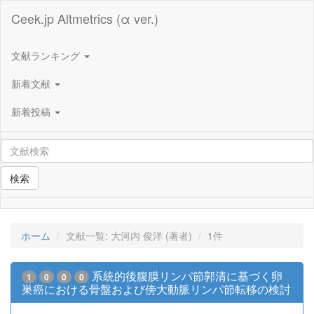
Ceek.jp Altmetrics (α ver.)
文献ランキング
新着文献
新着投稿
検索
ホーム
文献一覧: 大河内 俊洋 (著者)
1件
系統的後腹膜リンパ節郭清に基づく卵
1
0
0
0
巣癌における骨盤および傍大動脈リンパ節転移の検討