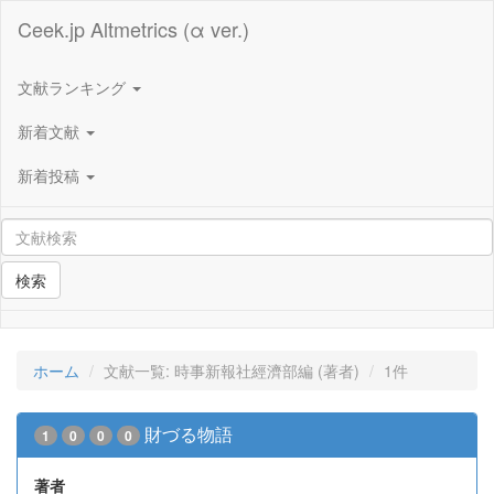
Ceek.jp Altmetrics (α ver.)
文献ランキング
新着文献
新着投稿
検索
ホーム
文献一覧: 時事新報社經濟部編 (著者)
1件
財づる物語
1
0
0
0
著者