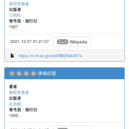
柴田常惠著
出版者
三明社
巻号頁・発行日
1927
2021-12-07 01:21:07
Wikipedia
1 + 1
https://ci.nii.ac.jp/ncid/BB25663574
佛像綜鑒
1
0
0
0
著者
柴田常惠著
出版者
右文館
巻号頁・発行日
1920