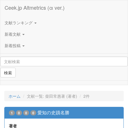
Ceek.jp Altmetrics (α ver.)
文献ランキング
新着文献
新着投稿
検索
ホーム
文献一覧: 柴田常惠著 (著者)
2件
愛知の史蹟名勝
1
0
0
0
著者