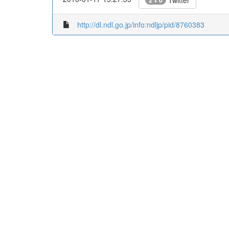
http://dl.ndl.go.jp/info:ndljp/pid/8760383