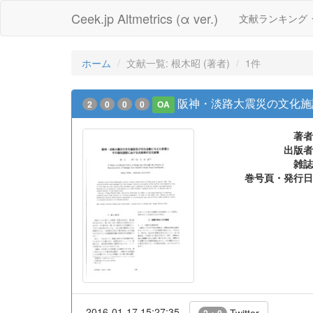
Ceek.jp Altmetrics (α ver.)
文献ランキング
ホーム
文献一覧: 根木昭 (著者)
1件
阪神・淡路大震災の文化施
2
0
0
0
OA
著者
出版者
雑誌
巻号頁・発行日
2016-01-17 15:27:35
Twitter
2 + 0