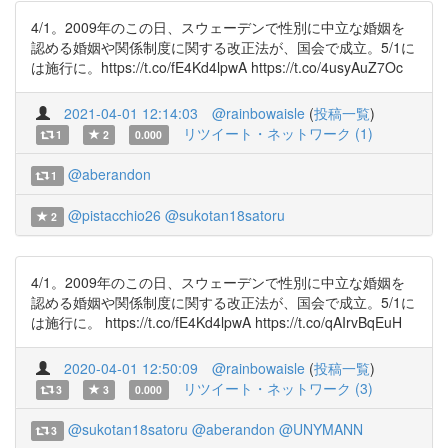
4/1。2009年のこの日、スウェーデンで性別に中立な婚姻を
認める婚姻や関係制度に関する改正法が、国会で成立。5/1に
は施行に。https://t.co/fE4Kd4lpwA https://t.co/4usyAuZ7Oc
2021-04-01 12:14:03
@rainbowaisle
(
投稿一覧
)
リツイート・ネットワーク (1)
1
2
0.000
@aberandon
1
@pistacchio26
@sukotan18satoru
2
4/1。2009年のこの日、スウェーデンで性別に中立な婚姻を
認める婚姻や関係制度に関する改正法が、国会で成立。5/1に
は施行に。 https://t.co/fE4Kd4lpwA https://t.co/qAIrvBqEuH
2020-04-01 12:50:09
@rainbowaisle
(
投稿一覧
)
リツイート・ネットワーク (3)
3
3
0.000
@sukotan18satoru
@aberandon
@UNYMANN
3