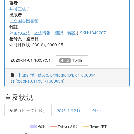
著者
井樋三枝子
出版者
国立国会図書館
雑誌
外国の立法 : 立法情報・翻訳・解説
(
ISSN:13492071
)
巻号頁・発行日
vol.(月刊版. 239-2), 2009-05
2023-04-01 18:37:31
Twitter
4 + 2
https://dl.ndl.go.jp/info:ndljp/pid/1000094
(
info:doi/10.11501/1000094
)
言及状況
変動（ピーク前後）
変動（月別）
分布
合計
Twitter (通常)
Twitter (RT)
4