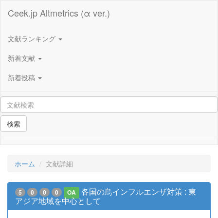
Ceek.jp Altmetrics (α ver.)
文献ランキング
新着文献
新着投稿
検索
ホーム
文献詳細
各国の鳥インフルエンザ対策 : 東
5
0
0
0
OA
アジア地域を中心として