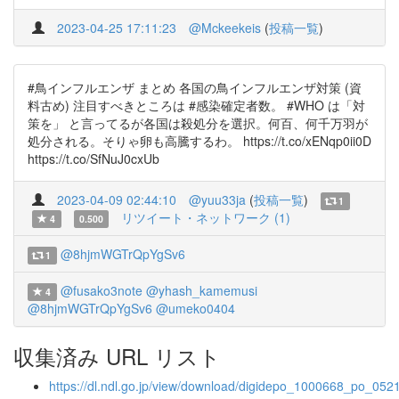
2023-04-25 17:11:23
@Mckeekeis
(
投稿一覧
)
#鳥インフルエンザ まとめ 各国の鳥インフルエンザ対策 (資
料古め) 注目すべきところは #感染確定者数。 #WHO は「対
策を」 と言ってるが各国は殺処分を選択。何百、何千万羽が
処分される。そりゃ卵も高騰するわ。 https://t.co/xENqp0ii0D
https://t.co/SfNuJ0cxUb
2023-04-09 02:44:10
@yuu33ja
(
投稿一覧
)
1
リツイート・ネットワーク (1)
4
0.500
@8hjmWGTrQpYgSv6
1
@fusako3note
@yhash_kamemusi
4
@8hjmWGTrQpYgSv6
@umeko0404
収集済み URL リスト
https://dl.ndl.go.jp/view/download/digidepo_1000668_po_0521