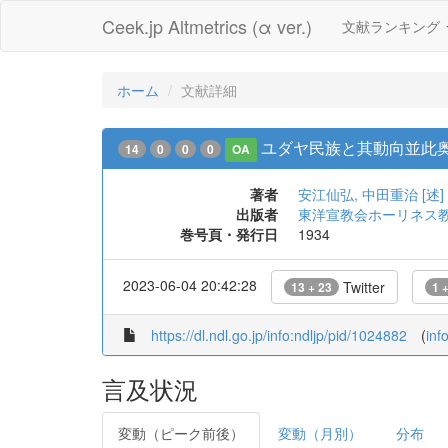
Ceek.jp Altmetrics (α ver.)
文献ランキング
ホーム
文献詳細
ユダヤ民族と其動向並此
14
0
0
0
OA
著者
安江仙弘, 中田重治 [述]
出版者
東洋宣教会ホーリネス
巻号頁・発行日
1934
2023-06-04 20:42:28
Twitter
13 + 23
1 
https://dl.ndl.go.jp/info:ndljp/pid/1024882
(
inf
言及状況
変動（ピーク前後）
変動（月別）
分布