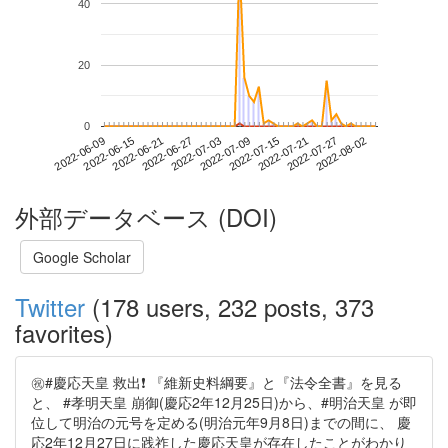
40
20
0
2022-07-27
2022-06-09
2022-06-27
2022-07-15
2022-08-02
2022-06-15
2022-07-03
2022-07-21
2022-06-21
2022-07-09
外部データベース (DOI)
Google Scholar
Twitter
(178 users, 232 posts, 373
favorites)
㊗️#慶応天皇 救出❗️ 『維新史料綱要』と『法令全書』を見る
と、 #孝明天皇 崩御(慶応2年12月25日)から、#明治天皇 が即
位して明治の元号を定める(明治元年9月8日)までの間に、 慶
応2年12月27日に践祚した慶応天皇が存在したことがわかり