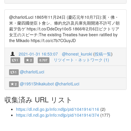
@charlotLuci 1865年11月24日 (慶応元年10月7日):英・佛・
米・蘭四國使臣ト會シ、條約允許及兵庫先期開港不許可ノ朝
裁ヲ告ゲ https://t.co/DdeDcy10oS 1866年2月6日ビクトリア
女王のスピーチ:The existing Treaties have been ratified by
the Mikado https://t.co/c7b7CGuyJD
2021-01-31 16:53:07
@honest_kuroki
(
投稿一覧
)
リツイート・ネットワーク (1)
1
2
0.707
@charlotLuci
1
@1951Shikakubot
@charlotLuci
2
収集済み URL リスト
https://dl.ndl.go.jp/info:ndljp/pid/1041914/116
(2)
https://dl.ndl.go.jp/info:ndljp/pid/1041914/374
(177)