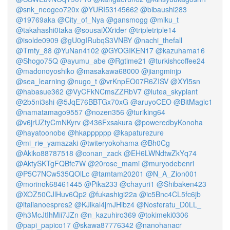
@snk_neogeo720x
@YURI53145662
@bibaushi283
@19769aka
@City_of_Nya
@gansmogg
@miku_t
@takahashi0taka
@sousaiXXrider
@tripletriple14
@isolde0909
@gU0gIRubqS3VNBY
@nachi_thefall
@Tmty_88
@YuNan4102
@GYOGIKEN17
@kazuhama16
@Shogo75Q
@ayumu_abe
@Rgtime21
@turkishcoffee24
@madonoyoshiko
@masakawa68000
@jiangminjp
@sea_learning
@nugo_t
@vrKnpEO07R6ZISV
@XYl5sn
@habasue362
@VyCFkNCmsZZRbV7
@lutea_skyplant
@2b5ni3shi
@5JqE76BBTGx70xG
@aruyoCEO
@BitMagic1
@namatamago9557
@nozen356
@turiking64
@v6jrUZtyCmNKyrv
@436Fxsakura
@poweredbyKonoha
@hayatoonobe
@hkapppppp
@kapaturezure
@mi_rie_yamazaki
@twiteryokohama
@Bh0Cg
@Akiko88787518
@conan_zack
@EH6LWNdtwZkYq74
@AktySKTgFQBfc7W
@20rose_mami
@muryodebenri
@P5C7NCw535QOlLc
@tamtam20201
@N_A_Zion001
@morinok68461445
@Pika233
@chayuri1
@Shibaken423
@XOZ50CJlHuv6Qp2
@fukashigi22a
@ic5Bnc4CL5fc6jb
@italianoespres2
@KJikal4jmJHibz4
@Nosferatu_D0LL_
@h3McJtIhMii7JZn
@n_kazuhiro369
@tokimeki0306
@papi_papico17
@skawa87776342
@nanohanacr