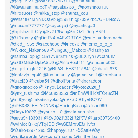
@gogu0927
@WaKo83796319
@hmamada
@KawaiianimaIboT
@sayaka738_
@nonshirou1001
@hirosukes
@rekka_stop
@shunta_cou
@Whs4fRhMNNDQaVb
@398rin
@7u3VPbc7GRDNxoW
@masami777777
@kogeoyaji
@nyankoga3
@lapislazuli_Cry
@kz713twt
@6roOZlT0drgBN9I
@310sunny
@gDmPzAmAFvORT6Y
@cafe_andoromeda
@died_1965
@sabehope
@kned73
@momo_8_8_8
@Yukiko_Nakano88
@Jinguuji_Makoto
@dashiya3
@namba_dp
@IcBYIVV6r2sfP4s
@3EXIryhYwQaYuIM
@a893M5sFDpbASD9
@AkiraHoshi11
@amuamu032
@angel_night1216
@BLASTER37115841
@chapih678
@fantazja_op49
@funfunfunky
@gomo_yaki
@harebuuu
@iuaoi39
@jeaba54
@kiiroiPonta
@kingradeon
@kinokinopico
@KinyouLeader
@kyoto2020_f
@lynx_tushima
@M50838353
@mEmWHHcXFC46cZN
@mt9jyo
@nakainoryoko
@nVxSDf91lyeRC7W
@o9BXS8JPPnYCNN6
@RacingButa
@raisou999
@Rey419227
@ryouko_12
@satomarucise
@sayu94133931
@SvD0ZR332fR2P7V
@taro39769400
@wdMceQ7kqVTqJDD
@wSEMr39EfuHvfct
@Yaeko42971265
@happyyuria1
@SattleWay
@yurikawords
@neconojimusho
@in_the_bunny