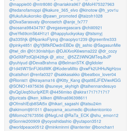
@mappie00
@mtr8080
@nariakira967
@MoHi75327963
@tedanofamoppi
@kakure_365_elvo
@kinotow
@h_yov1u
@fukufukukoroko
@pawn_promoted
@taizoh1028
@DivaSarasvaty
@onosetch
@anje_fx777
@sosana98434797
@vegasvegascars
@chiii0921
@veYk69cmS64H1z1
@happyluckyokay
@tstsmyj
@a335hjk
@NyankoFlying
@naopiyo1239
@greenfire333
@pinky4851
@gYjMtkRDwdnEBDe
@j_ashio
@SagasunMie
@twi_din
@0130nishijun
@DJ6XvoK6wsma222
@dr_cozy
@GdX8PzdQj0428gk
@_atoz_
@5ZZ3WNQMTeqJbJP
@yuhiyud
@DevaBrahma
@BelmanSTK
@glidoler
@1d45W7SnFU6IdWK
@KoderaMito
@xwFk2UHHuNgHzox
@catsihori
@renfa0327
@sakkasakko
@beatbox_lover04
@Rionist1
@kirayama16
@Kitty_Kang
@qat8EJFlDVwxKGG
@SONO14975636
@suneye_skyhigh
@taihennandesuyo
@vQgUeq50urIpKER
@4456miso
@akira1717171717
@juricats
@ken_kiliken
@Mina696398611
@OfmshIEqb8SAt5x
@hikari_sagashi
@tatsu24m
@akimomiji91011
@aoyama_acumedic
@cokeniconico
@Momo27673556
@NvgLnd
@RaTa_ECK
@shu_emon12
@Sonnie200909
@yoyoshidashio
@yutapon3512
@worldpeace0512
@minkminmi
@iantenter
@bonchan1