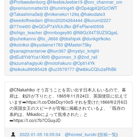
@Profswedenborg
@HeebieJeebie19
@om_chanmar_om
@premiummatter33
@fumiring45
@rDp4qjplQ2GzOWT
@TakashimaSeiji
@mikeneko1129q
@hakodate3
@seedoffreedam
@hiro20204264444
@kurumi2227
@77mei00
@eQCcP7aVIUrJfkn
@FePlanet0506
@ichigo_teacher
@mmbogey90
@N8GzX4TSUZSQgaL
@yuheikanno
@to_Ji666
@bbshipxk
@dunkgirlkoko
@ikoinikoi
@kyudaime1783
@Master7Sky
@yanagimantarow
@bun367
@mystyc_knight
@dEu8YxbYca1Xbf0
@gunmen_3
@2nd_rail
@azumahagiyuki
@motohakuro
@Opti14Yk
@teikoku89085428
@uz3579777
@wibkuCQIu2aRhB6
@CNakahiko そう言うことを言い出す日本人もいるので、幕
府は、勅許が下りたと、1865年11月24日、英国使臣に伝えて
います➡️https://t.co/DdeDcy10oS それを受けた1866年2月6日
の英国女王のスピーチが官報に掲載されているよ、「既存の
条約は、Mikadoによって批准された」と
➡️https://t.co/c7b7CGuyJD
2022-01-05 16:05:04
@honest_kuroki
(
投稿一覧
)