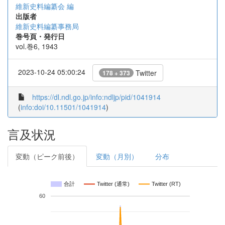
維新史料編纂会 編
出版者
維新史料編纂事務局
巻号頁・発行日
vol.巻6, 1943
2023-10-24 05:00:24
Twitter
178 + 373
https://dl.ndl.go.jp/info:ndljp/pid/1041914
(
info:doi/10.11501/1041914
)
言及状況
変動（ピーク前後）
変動（月別）
分布
合計
Twitter (通常)
Twitter (RT)
60