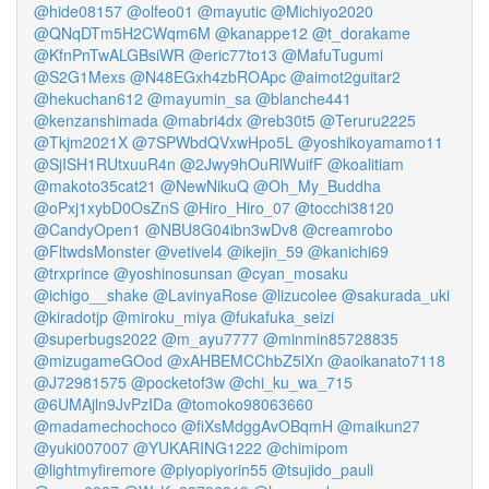
@hide08157
@olfeo01
@mayutic
@Michiyo2020
@QNqDTm5H2CWqm6M
@kanappe12
@t_dorakame
@KfnPnTwALGBsiWR
@eric77to13
@MafuTugumi
@S2G1Mexs
@N48EGxh4zbROApc
@aimot2guitar2
@hekuchan612
@mayumin_sa
@blanche441
@kenzanshimada
@mabri4dx
@reb30t5
@Teruru2225
@Tkjm2021X
@7SPWbdQVxwHpo5L
@yoshikoyamamo11
@SjISH1RUtxuuR4n
@2Jwy9hOuRlWuifF
@koalitiam
@makoto35cat21
@NewNikuQ
@Oh_My_Buddha
@oPxj1xybD0OsZnS
@Hiro_Hiro_07
@tocchi38120
@CandyOpen1
@NBU8G04ibn3wDv8
@creamrobo
@FltwdsMonster
@vetivel4
@ikejin_59
@kanichi69
@trxprince
@yoshinosunsan
@cyan_mosaku
@ichigo__shake
@LavinyaRose
@lizucolee
@sakurada_uki
@kiradotjp
@miroku_miya
@fukafuka_seizi
@superbugs2022
@m_ayu7777
@minmin85728835
@mizugameGOod
@xAHBEMCChbZ5lXn
@aoikanato7118
@J72981575
@pocketof3w
@chi_ku_wa_715
@6UMAjln9JvPzIDa
@tomoko98063660
@madamechochoco
@fiXsMdggAvOBqmH
@maikun27
@yuki007007
@YUKARING1222
@chimipom
@lightmyfiremore
@piyopiyorin55
@tsujido_pauli