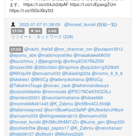
ます。 https://t.co/c04Jx2dpAF https://t.co/rJEpaxgZUm
https://t.co/tSGcXby3t3
2022-07-07 01:38:09
@honest_kuroki
(
投稿一覧
)
194
364
0.446
リツイート・ネットワーク (228)
@nachi_thefall
@om_chanmar_om
@yutapon3512
228
@ayumu_abe
@madonoyoshiko
@masakawa68000
@kouichirou_t
@jiangminjp
@vrKnpEO07R6ZISV
@nozen356
@2b5ni3shi
@trxprince
@yqz2dm1gX2IIb65
@KKmju59
@amuamu032
@fukashigi22a
@momo_8_8_8
@skskws1
@Bh0Cg
@twiteryokohama
@Bh0Cg
@TakahiroTsuge
@conan_zack
@taihennandesuyo
@yoyoshidashio
@nonnocats
@P5C7NCw535QOlLc
@tamtam20201
@naomiarimahama
@tobae666
@morinok68461445
@K_Zabrou
@ic5Bnc4CL5fc6jb
@italianoespres2
@ex10BuwKax2SaNP
@KJikal4jmJHibz4
@amuamu032
@shingowatanab12
@amuamu032
@honest_kuroki
@h3McJtIhMii7JZn
@kuma_gen
@bvp330
@pocketof3w
@papi_papico17
@K_Zabrou
@nanohanacr
@hide08157
@olfeo01
@Michiyo2020