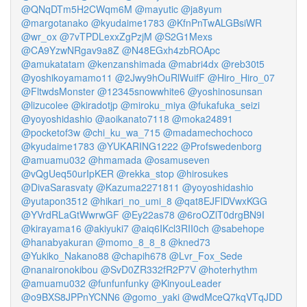
@QNqDTm5H2CWqm6M
@mayutic
@ja8yum
@margotanako
@kyudaime1783
@KfnPnTwALGBsiWR
@wr_ox
@7vTPDLexxZgPzjM
@S2G1Mexs
@CA9YzwNRgav9a8Z
@N48EGxh4zbROApc
@amukatatam
@kenzanshimada
@mabri4dx
@reb30t5
@yoshikoyamamo11
@2Jwy9hOuRlWuifF
@Hiro_Hiro_07
@FltwdsMonster
@12345snowwhite6
@yoshinosunsan
@lizucolee
@kiradotjp
@miroku_miya
@fukafuka_seizi
@yoyoshidashio
@aoikanato7118
@moka24891
@pocketof3w
@chi_ku_wa_715
@madamechochoco
@kyudaime1783
@YUKARING1222
@Profswedenborg
@amuamu032
@hmamada
@osamuseven
@vQgUeq50urIpKER
@rekka_stop
@hirosukes
@DivaSarasvaty
@Kazuma2271811
@yoyoshidashio
@yutapon3512
@hikari_no_umi_8
@qat8EJFlDVwxKGG
@YVrdRLaGtWwrwGF
@Ey22as78
@6roOZlT0drgBN9I
@kirayama16
@akiyuki7
@aiq6IKcl3RII0ch
@sabehope
@hanabyakuran
@momo_8_8_8
@kned73
@Yukiko_Nakano88
@chapih678
@Lvr_Fox_Sede
@nanaironokibou
@SvD0ZR332fR2P7V
@hoterhythm
@amuamu032
@funfunfunky
@KinyouLeader
@o9BXS8JPPnYCNN6
@gomo_yaki
@wdMceQ7kqVTqJDD