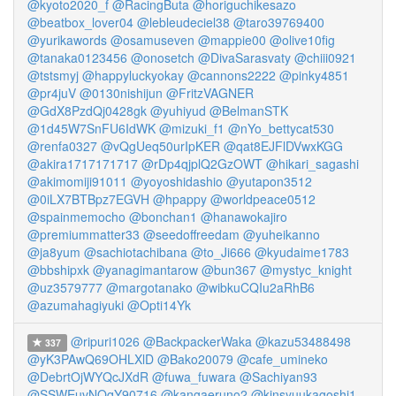
@kyoto2020_f
@RacingButa
@horiguchikesazo
@beatbox_lover04
@lebleudeciel38
@taro39769400
@yurikawords
@osamuseven
@mappie00
@olive10fig
@tanaka0123456
@onosetch
@DivaSarasvaty
@chiii0921
@tstsmyj
@happyluckyokay
@cannons2222
@pinky4851
@pr4juV
@0130nishijun
@FritzVAGNER
@GdX8PzdQj0428gk
@yuhiyud
@BelmanSTK
@1d45W7SnFU6IdWK
@mizuki_f1
@nYo_bettycat530
@renfa0327
@vQgUeq50urIpKER
@qat8EJFlDVwxKGG
@akira1717171717
@rDp4qjplQ2GzOWT
@hikari_sagashi
@akimomiji91011
@yoyoshidashio
@yutapon3512
@0iLX7BTBpz7EGVH
@hpappy
@worldpeace0512
@spainmemocho
@bonchan1
@hanawokajiro
@premiummatter33
@seedoffreedam
@yuheikanno
@ja8yum
@sachiotachibana
@to_Ji666
@kyudaime1783
@bbshipxk
@yanagimantarow
@bun367
@mystyc_knight
@uz3579777
@margotanako
@wibkuCQIu2aRhB6
@azumahagiyuki
@Opti14Yk
@ripuri1026
@BackpackerWaka
@kazu53488498
337
@yK3PAwQ69OHLXlD
@Bako20079
@cafe_umineko
@DebrtOjWYQcJXdR
@fuwa_fuwara
@Sachiyan93
@SSWEuvNOqY90716
@kangaeruno2
@kinsyuukagoshi1