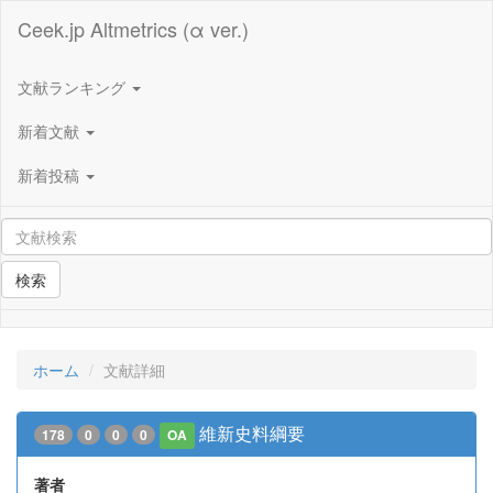
Ceek.jp Altmetrics (α ver.)
文献ランキング
新着文献
新着投稿
検索
ホーム
文献詳細
維新史料綱要
178
0
0
0
OA
著者