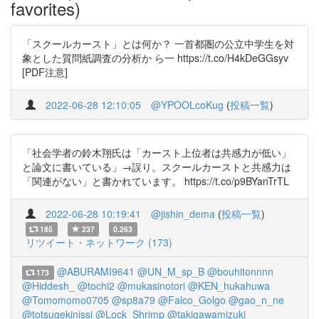
favorites)
「スクールカースト」とは何か？ 一首都圏の公立中学生を対
象とした質問紙調査の分析か ら一 https://t.co/H4kDeGGsyv
[PDF注意]
2022-06-28 12:10:05
@YPOOLcoKug
(
投稿一覧
)
「社会学者の鈴木翔氏は「カースト上位者は共感力が低い」
と論文に書いている」→誤り。スクールカーストと共感力は
「関連がない」と書かれています。 https://t.co/p9BYanTrTL
2022-06-28 10:19:41
@jishin_dema
(
投稿一覧
)
185
237
0.263
リツイート・ネットワーク (173)
@ABURAMI9641
@UN_M_sp_B
@bouhitonnnn
173
@Hiddesh_
@tochi2
@mukasinotori
@KEN_hukahuwa
@Tomomomo0705
@sp8a79
@Falco_Golgo
@gao_n_ne
@totsugekinissi
@Lock_Shrimp
@takigawamizuki