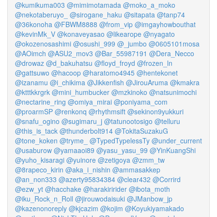
@kumikuma003
@mimimotamada
@moko_a_moko
@nekotaberuyo_
@sirogane_haku
@sitapata
@tanp74
@36konoha
@FBWM8888
@from_vip
@imgayhowbouthat
@kevinMk_V
@konaveyasao
@likearope
@nyagato
@okozenosashimi
@osushi_999
@_jumbo
@0605101mosa
@AOimch
@ASU2_mov3
@Bar_55987191
@Dera_Necco
@drowaz
@d_bakuhatsu
@floyd_froyd
@frozen_ln
@gattsuwo
@hacoop
@haratomo4945
@hentekonet
@izanamu
@i_chikima
@Jikkenfish
@JirouAruma
@kmakra
@ktttkkrgrk
@mini_humbucker
@mzkinoko
@natsunimochi
@nectarine_ring
@omiya_mirai
@poniyama_com
@proarmSP
@renkonq
@rhythmsift
@sekinon9yukkuri
@snafu_ogino
@sugimaru_j
@tatunootosigo
@telluru
@this_is_tack
@thunderbolt914
@TokitaSuzakuG
@tone_koken
@tryme_
@TypedTypelessTy
@under_current
@usaburow
@yamaaoi89
@yasu_yasu_99
@YinKuangShi
@yuho_kisaragi
@yuinore
@zetigoya
@zmm_tw
@8rapeco_kirin
@aka_i_nishin
@ammasakkep
@an_non333
@azerty95834384
@clear432
@Corrird
@ezw_yt
@hacchake
@harakiririder
@ibota_moth
@iku_Rock_n_Roll
@jirouwodaisuki
@JManbow_jp
@kazenonoreply
@kjcazim
@kojim
@Koyukiyamakado