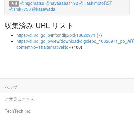
@nigomatsu
@hayaaaaa1192
@HashimotoRST
5
@smk7758
@kasewada
収集済み URL リスト
https://dl.ndl.go.jp/info:ndljp/pid/10620971
(7)
https://dl.ndl.go.jp/view/download/digidepo_10620971_po_
contentNo=1&alternativeNo=
(400)
ヘルプ
ご意見はこちら
TechTech Inc.