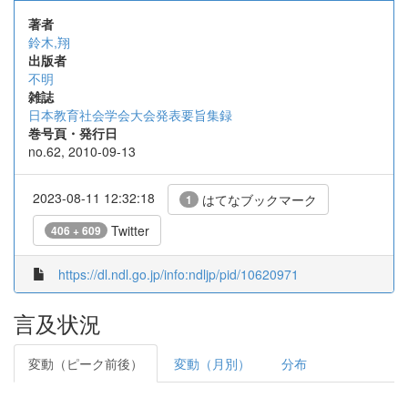
著者
鈴木,翔
出版者
不明
雑誌
日本教育社会学会大会発表要旨集録
巻号頁・発行日
no.62, 2010-09-13
2023-08-11 12:32:18
はてなブックマーク
1
Twitter
406 + 609
https://dl.ndl.go.jp/info:ndljp/pid/10620971
言及状況
変動（ピーク前後）
変動（月別）
分布