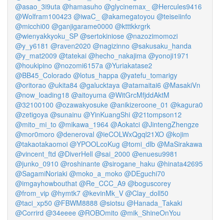
@asao_3i9uta
@hamasuho
@glycinemax_
@Hercules9416
@Wolfram100423
@iwaC_
@akamegatoyou
@teiseiinfo
@micchi00
@ganjigarame0000
@ktttkkrgrk
@wienyakkyoku_SP
@sertokiniose
@nazozimomozi
@y_y6181
@raven2020
@nagizinno
@sakusaku_handa
@y_mat2009
@tatekai
@hecho_nakajima
@yonoji1971
@houkipino
@nozomi6157a
@Yuriakatase2
@BB45_Colorado
@lotus_happa
@yatefu_tomarigy
@oritorao
@ukita84
@galucktaya
@atamaitai6
@MasakiVn
@now_loading18
@aitoyuma
@WitGrcMfjddAktM
@32100100
@ozawakyosuke
@anikizeroone_01
@kagura0
@zetigoya
@sunainu
@YinKuangShi
@21tompson12
@mito_mi_to
@mikawa_1964
@Aokatci
@JintengZhengze
@mor0moro
@deneroval
@ieCOLWxQgql21XO
@kojim
@takaotakaomoi
@YPOOLcoKug
@tomi_dlb
@MaSirakawa
@vincent_ftd
@DiverHell
@sai_2000
@enuesu9981
@junko_0910
@roshinante
@sirogane_haku
@hinata42695
@SagamiNoriaki
@moko_a_moko
@DEguchi70
@imgayhowbouthat
@Re_CCC_A9
@boguscorey
@from_vip
@hymtk7
@kevinMk_V
@Clay_doll50
@taci_xp50
@FBWM8888
@siotsu
@Hanada_Takaki
@Corrird
@34eeee
@ROBOmito
@mik_ShineOnYou