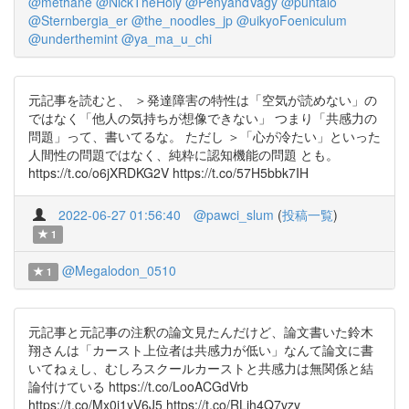
@methane
@NickTheHoly
@PenyandVagy
@puntalo
@Sternbergia_er
@the_noodles_jp
@uikyoFoeniculum
@underthemint
@ya_ma_u_chi
元記事を読むと、 ＞発達障害の特性は「空気が読めない」の
ではなく「他人の気持ちが想像できない」 つまり「共感力の
問題」って、書いてるな。 ただし ＞「心が冷たい」といった
人間性の問題ではなく、純粋に認知機能の問題 とも。
https://t.co/o6jXRDKG2V https://t.co/57H5bbk7IH
2022-06-27 01:56:40
@pawci_slum
(
投稿一覧
)
1
@Megalodon_0510
1
元記事と元記事の注釈の論文見たんだけど、論文書いた鈴木
翔さんは「カースト上位者は共感力が低い」なんて論文に書
いてねぇし、むしろスクールカーストと共感力は無関係と結
論付けている https://t.co/LooACGdVrb
https://t.co/Mx0i1yV6J5 https://t.co/RLjh4Q7vzy