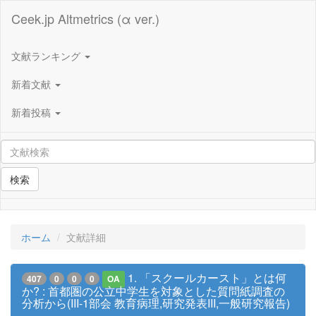
Ceek.jp Altmetrics (α ver.)
文献ランキング
新着文献
新着投稿
検索
ホーム
文献詳細
1. 「スクールカースト」とは何
407
0
0
0
OA
か? : 首都圏の公立中学生を対象とした質問紙調査の
分析から(III-1部会 教育病理,研究発表III,一般研究報告)