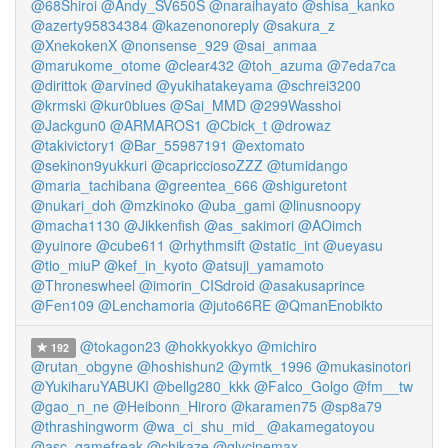
@68Shiroi
@Andy_SV650S
@naraihayato
@shisa_kanko
@azerty95834384
@kazenonoreply
@sakura_z
@XnekokenX
@nonsense_929
@sai_anmaa
@marukome_otome
@clear432
@toh_azuma
@7eda7ca
@dirittok
@arvined
@yukihatakeyama
@schrei3200
@krmski
@kur0blues
@Sai_MMD
@299Wasshoi
@Jackgun0
@ARMAROS1
@Cbick_t
@drowaz
@takivictory1
@Bar_55987191
@extomato
@sekinon9yukkuri
@capricciosoZZZ
@tumidango
@maria_tachibana
@greentea_666
@shiguretont
@nukari_doh
@mzkinoko
@uba_gami
@linusnoopy
@macha1130
@Jikkenfish
@as_sakimori
@AOimch
@yuinore
@cube611
@rhythmsift
@static_int
@ueyasu
@tio_miuP
@kef_in_kyoto
@atsuji_yamamoto
@Throneswheel
@imorin_CISdroid
@asakusaprince
@Fen109
@Lenchamoria
@juto66RE
@QmanEnobikto
@tokagon23
@hokkyokkyo
@michiro
192
@rutan_obgyne
@hoshishun2
@ymtk_1996
@mukasinotori
@YukiharuYABUKI
@bellg280_kkk
@Falco_Golgo
@fm__tw
@gao_n_ne
@Heibonn_Hiroro
@karamen75
@sp8a79
@thrashingworm
@wa_ci_shu_mid_
@akamegatoyou
@asc_gamefreak
@chikaze
@glycinemax_