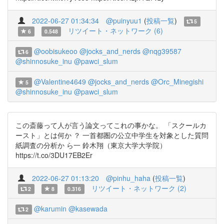
2022-06-27 01:34:34
@puinyuu1
(
投稿一覧
)
5
リツイート・ネットワーク (6)
6
0.548
@oobisukeoo
@jocks_and_nerds
@nqg39587
6
@shinnosuke_inu
@pawci_slum
@Valentine4649
@jocks_and_nerds
@Orc_Minegishi
5
@shinnosuke_inu
@pawci_slum
この斎藤って人が言う論文ってこれの事かな。 「スクールカ
ースト」とは何か ？ 一首都圏の公立中学生を対象とした質問
紙調査の分析か ら一 鈴木翔（東京大学大学院）
https://t.co/3DU17EB2Er
2022-06-27 01:13:20
@pinhu_haha
(
投稿一覧
)
リツイート・ネットワーク (2)
2
8
0.316
@karumin
@kasewada
2