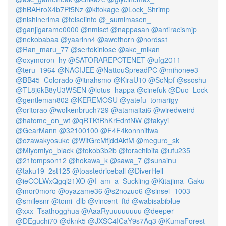
@hBAHroX4b7Pt5Nz
@kitokage
@Lock_Shrimp
@nishinerima
@teiseiinfo
@_sumimasen_
@ganjigarame0000
@nmlsct
@nappasan
@antiracismjp
@nekobabaa
@yaarinn4
@awethorn
@nordss1
@Ran_maru_77
@sertokiniose
@ake_mikan
@oxymoron_hy
@SATORAREPOTENET
@ufg2011
@teru_1964
@NAGIJEE
@NattouSpreadPC
@mihonee3
@BB45_Colorado
@itnahsmo
@KiraU10
@ScNpf
@ssoshu
@TL8j6kB8yU3WSEN
@lotus_happa
@cinefuk
@Duo_Lock
@gentleman802
@KEREMOSU
@yatefu_tomarigy
@oritorao
@wolkenbruch729
@atamaitai6
@wiredweird
@hatome_on_wt
@qRTKtRhKrEdntNW
@takyyi
@GearMann
@32100100
@F4F4konnnitiwa
@ozawakyosuke
@WitGrcMfjddAktM
@meguro_sk
@Miyomiyo_black
@tokob3b2b
@torachibita
@ufu235
@21tompson12
@hokawa_k
@sawa_7
@sunainu
@taku19_2st125
@toastedriceball
@DiverHell
@ieCOLWxQgql21XO
@I_am_a_Suckling
@Kitajima_Gaku
@mor0moro
@oyazame36
@s2nozuo6
@sinsei_1003
@smilesnr
@tomi_dlb
@vincent_ftd
@wabisabiblue
@xxx_Tsathogghua
@AaaRyuuuuuuuu
@deeper___
@DEguchi70
@dknk5
@JXSC4ICaY9s7Aq3
@KumaForest