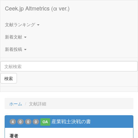
Ceek.jp Altmetrics (α ver.)
文献ランキング
新着文献
新着投稿
検索
ホーム
文献詳細
産業戦士決戦の書
4
0
0
0
OA
著者