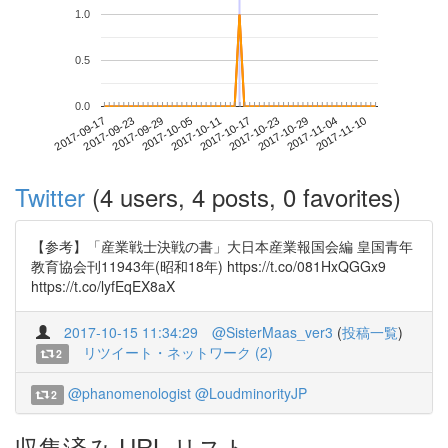
1.0
0.5
0.0
2017-11-04
2017-09-17
2017-10-05
2017-10-23
2017-11-10
2017-09-23
2017-10-11
2017-10-29
2017-09-29
2017-10-17
Twitter
(4 users, 4 posts, 0 favorites)
【参考】「産業戦士決戦の書」大日本産業報国会編 皇国青年
教育協会刊11943年(昭和18年) https://t.co/081HxQGGx9
https://t.co/lyfEqEX8aX
2017-10-15 11:34:29
@SisterMaas_ver3
(
投稿一覧
)
リツイート・ネットワーク (2)
2
@phanomenologist
@LoudminorityJP
2
収集済み URL リスト