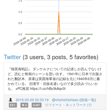
1.5
1.0
0.5
0.0
2018-03-29
2018-02-09
2018-02-27
2018-03-17
2018-04-04
2018-02-15
2018-03-05
2018-03-23
2018-02-21
2018-03-11
Twitter
(3 users, 3 posts, 5 favorites)
『独英海戦記』 ダンケルクについての記述しか読んでないけ
ど、読むと映画のシーンを思い出す。 1941年に日本で出版さ
れた翻訳本。原著は英国海軍省の記録を元に1940年6月に書
かれている。 旧漢字・旧仮名遣いなので多少読みづらいか
も。 ※PC推奨 https://t.co/hBx3kAqv3t
2018-03-09 22:33:19
@chichichichisso
(
投稿一覧
)
リツイート・ネットワーク (1)
1
5
0.447