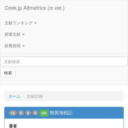
Ceek.jp Altmetrics (α ver.)
文献ランキング
新着文献
新着投稿
検索
ホーム
文献詳細
独英海戦記
12
0
0
0
OA
著者