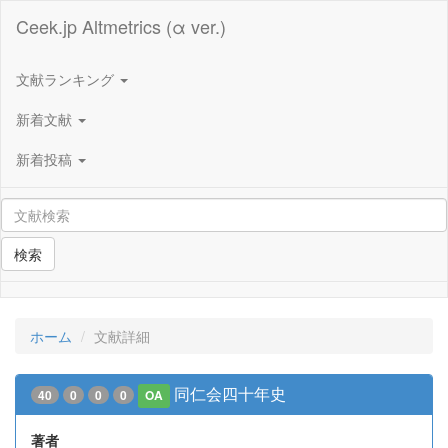
Ceek.jp Altmetrics (α ver.)
文献ランキング
新着文献
新着投稿
検索
ホーム
文献詳細
同仁会四十年史
40
0
0
0
OA
著者