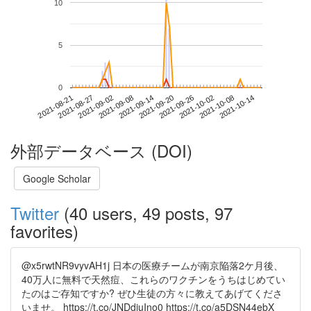
10
5
0
2021-10-08
2021-08-21
2021-09-08
2021-09-26
2021-10-14
2021-08-27
2021-09-14
2021-10-02
2021-09-02
2021-09-20
外部データベース (DOI)
Google Scholar
Twitter
(40 users, 49 posts, 97
favorites)
@x5rwtNR9vyvAH1j 日本の医療チームが南京陥落2ケ月後、
40万人に無料で天然痘、これらのワクチンをうちはじめてい
たのはご存知ですか? ぜひ生徒の方々に教えてあげてくださ
いませ。 https://t.co/JNDdiuIno0 https://t.co/a5DSN44ebX