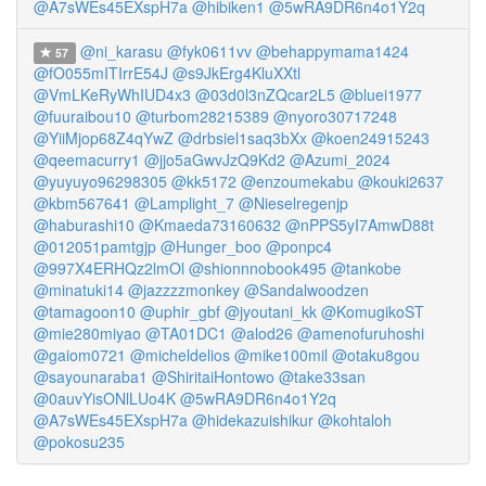
@A7sWEs45EXspH7a
@hibiken1
@5wRA9DR6n4o1Y2q
@ni_karasu
@fyk0611vv
@behappymama1424
57
@fO055mITIrrE54J
@s9JkErg4KluXXtl
@VmLKeRyWhIUD4x3
@03d0l3nZQcar2L5
@bluei1977
@fuuraibou10
@turbom28215389
@nyoro30717248
@YiiMjop68Z4qYwZ
@drbsiel1saq3bXx
@koen24915243
@qeemacurry1
@jjo5aGwvJzQ9Kd2
@Azumi_2024
@yuyuyo96298305
@kk5172
@enzoumekabu
@kouki2637
@kbm567641
@Lamplight_7
@Nieselregenjp
@haburashi10
@Kmaeda73160632
@nPPS5yI7AmwD88t
@012051pamtgjp
@Hunger_boo
@ponpc4
@997X4ERHQz2lmOl
@shionnnobook495
@tankobe
@minatuki14
@jazzzzmonkey
@Sandalwoodzen
@tamagoon10
@uphir_gbf
@jyoutani_kk
@KomugikoST
@mie280miyao
@TA01DC1
@alod26
@amenofuruhoshi
@gaiom0721
@micheldelios
@mike100mil
@otaku8gou
@sayounaraba1
@ShiritaiHontowo
@take33san
@0auvYisONlLUo4K
@5wRA9DR6n4o1Y2q
@A7sWEs45EXspH7a
@hidekazuishikur
@kohtaloh
@pokosu235