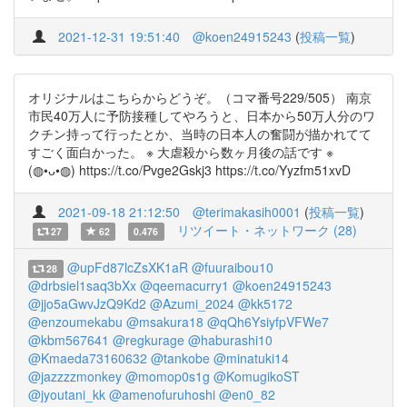
2021-12-31 19:51:40
@koen24915243
(
投稿一覧
)
オリジナルはこちらからどうぞ。（コマ番号229/505） 南京
市民40万人に予防接種してやろうと、日本から50万人分のワ
クチン持って行ったとか、当時の日本人の奮闘が描かれてて
すごく面白かった。 ※ 大虐殺から数ヶ月後の話です ※
(◍•ᴗ•◍) https://t.co/Pvge2Gskj3 https://t.co/Yyzfm51xvD
2021-09-18 21:12:50
@terimakasih0001
(
投稿一覧
)
リツイート・ネットワーク (28)
27
62
0.476
@upFd87lcZsXK1aR
@fuuraibou10
28
@drbsiel1saq3bXx
@qeemacurry1
@koen24915243
@jjo5aGwvJzQ9Kd2
@Azumi_2024
@kk5172
@enzoumekabu
@msakura18
@qQh6YsiyfpVFWe7
@kbm567641
@regkurage
@haburashi10
@Kmaeda73160632
@tankobe
@minatuki14
@jazzzzmonkey
@momop0s1g
@KomugikoST
@jyoutani_kk
@amenofuruhoshi
@en0_82