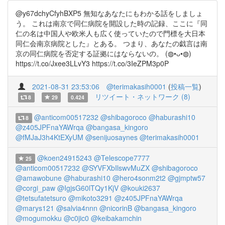
@y67dchyCfyhBXP5 無知なあなたにもわかる話をしましょ
う。 これは南京で同仁病院を開設した時の記録、ここに『同
仁の名は中国人や欧米人も広く使っていたので門標を大日本
同仁会南京病院とした』とある。 つまり、あなたの戯言は南
京の同仁病院を否定する証拠にはならないの。 (◍•ᴗ•◍)
https://t.co/Jxee3LLvY3 https://t.co/3IeZPM3p0P
2021-08-31 23:53:06
@terimakasih0001
(
投稿一覧
)
リツイート・ネットワーク (8)
8
29
0.424
@anticom00517232
@shibagoroco
@haburashi10
8
@z405JPFnaYAWrqa
@bangasa_kingoro
@fMJaJ3h4KtEXyUM
@senijuosaynes
@terimakasih0001
@koen24915243
@Telescope7777
25
@anticom00517232
@SYVFXbIlswvMuZX
@shibagoroco
@amawobune
@haburashi10
@hero4sonm2t2
@gjmptw57
@corgi_paw
@IgjsG60lTQy1KjV
@kouki2637
@tetsufatetsuro
@mikoto3291
@z405JPFnaYAWrqa
@marys121
@salvia4nnn
@nicorinB
@bangasa_kingoro
@mogumokku
@c0jic0
@keibakamchin