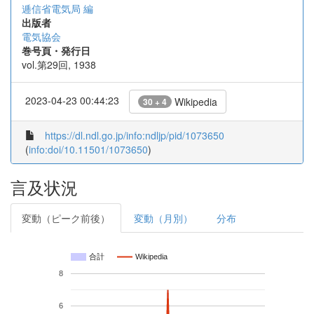
逓信省電気局 編
出版者
電気協会
巻号頁・発行日
vol.第29回, 1938
2023-04-23 00:44:23
Wikipedia
30 + 4
https://dl.ndl.go.jp/info:ndljp/pid/1073650
(
info:doi/10.11501/1073650
)
言及状況
変動（ピーク前後）
変動（月別）
分布
合計
Wikipedia
8
6