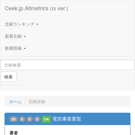
Ceek.jp Altmetrics (α ver.)
文献ランキング
新着文献
新着投稿
検索
ホーム
文献詳細
電気事業要覧
30
0
0
0
OA
著者