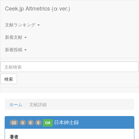
Ceek.jp Altmetrics (α ver.)
文献ランキング
新着文献
新着投稿
検索
ホーム
文献詳細
日本紳士録
32
0
0
0
OA
著者