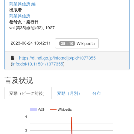
商業興信所 編
出版者
商業興信所
巻号頁・発行日
vol.第35回(昭和2), 1927
2023-06-24 13:42:11
Wikipedia
38 + 10
https://dl.ndl.go.jp/info:ndljp/pid/1077355
(
info:doi/10.11501/1077355
)
言及状況
変動（ピーク前後）
変動（月別）
分布
合計
Wikipedia
4
3