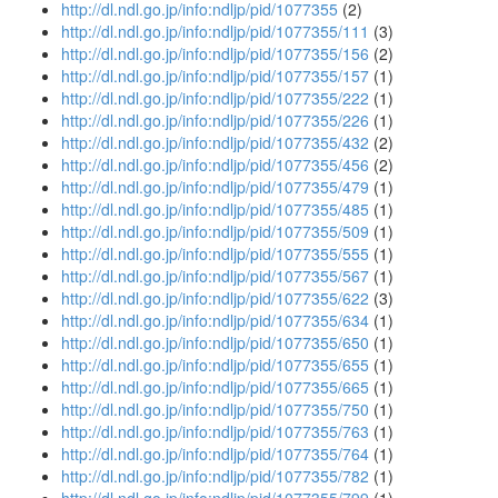
http://dl.ndl.go.jp/info:ndljp/pid/1077355
(2)
http://dl.ndl.go.jp/info:ndljp/pid/1077355/111
(3)
http://dl.ndl.go.jp/info:ndljp/pid/1077355/156
(2)
http://dl.ndl.go.jp/info:ndljp/pid/1077355/157
(1)
http://dl.ndl.go.jp/info:ndljp/pid/1077355/222
(1)
http://dl.ndl.go.jp/info:ndljp/pid/1077355/226
(1)
http://dl.ndl.go.jp/info:ndljp/pid/1077355/432
(2)
http://dl.ndl.go.jp/info:ndljp/pid/1077355/456
(2)
http://dl.ndl.go.jp/info:ndljp/pid/1077355/479
(1)
http://dl.ndl.go.jp/info:ndljp/pid/1077355/485
(1)
http://dl.ndl.go.jp/info:ndljp/pid/1077355/509
(1)
http://dl.ndl.go.jp/info:ndljp/pid/1077355/555
(1)
http://dl.ndl.go.jp/info:ndljp/pid/1077355/567
(1)
http://dl.ndl.go.jp/info:ndljp/pid/1077355/622
(3)
http://dl.ndl.go.jp/info:ndljp/pid/1077355/634
(1)
http://dl.ndl.go.jp/info:ndljp/pid/1077355/650
(1)
http://dl.ndl.go.jp/info:ndljp/pid/1077355/655
(1)
http://dl.ndl.go.jp/info:ndljp/pid/1077355/665
(1)
http://dl.ndl.go.jp/info:ndljp/pid/1077355/750
(1)
http://dl.ndl.go.jp/info:ndljp/pid/1077355/763
(1)
http://dl.ndl.go.jp/info:ndljp/pid/1077355/764
(1)
http://dl.ndl.go.jp/info:ndljp/pid/1077355/782
(1)