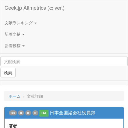
Ceek.jp Altmetrics (α ver.)
文献ランキング
新着文献
新着投稿
検索
ホーム
文献詳細
日本全国諸会社役員録
38
0
0
0
OA
著者