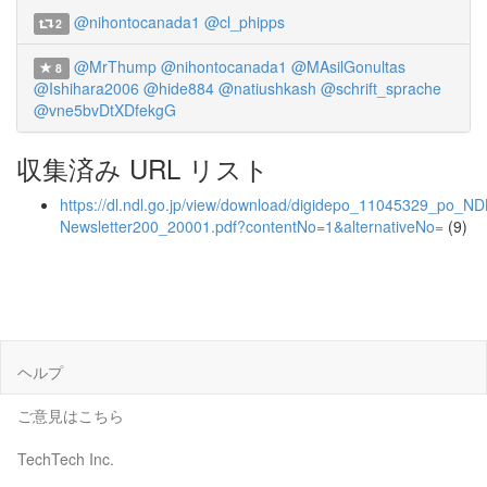
@nihontocanada1
@cl_phipps
2
@MrThump
@nihontocanada1
@MAsilGonultas
8
@Ishihara2006
@hide884
@natiushkash
@schrift_sprache
@vne5bvDtXDfekgG
収集済み URL リスト
https://dl.ndl.go.jp/view/download/digidepo_11045329_po_ND
Newsletter200_20001.pdf?contentNo=1&alternativeNo=
(9)
ヘルプ
ご意見はこちら
TechTech Inc.