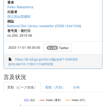
著者
Keiko Nakashima
出版者
国立国会図書館
雑誌
National Diet Library newsletter
(
ISSN:13447238
)
巻号頁・発行日
no.200, 2015-06
2023-11-01 09:30:00
Twitter
9 + 35
https://dl.ndl.go.jp/info:ndljp/pid/11045329
(
info:doi/10.11501/11045329
)
言及状況
変動（ピーク前後）
変動（月別）
分布
合計
Twitter (通常)
Twitter (RT)
4