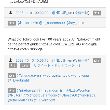
https://t.co/Xc8FDmADhM
2023-11-01 09:30:00
@NDLJP_en
(
投稿一覧
)
4
@Nuitori1775
@el_supremo99
@hey_louie
3
What did Tokyo look like 100 years ago? An "Edokko" might
be the perfect guide: https://t.co/rRQWED2TaG #ndldigital
https://t.co/aS7II6p5qa
2022-10-13 15:56:10
@NDLJP_en
(
投稿一覧
)
4
リツイート・ネットワーク (4)
9
0.500
@Shungasensei
@porquetantodio
@undivaga
4
@_Everbright_
@nirebayashi
@hiruandon_ism
@ExtraWonton
9
@Nuitori1775
@porquetantodio
@GhostlyOf
@undivaga
@etherealspirits
@_Everbright_