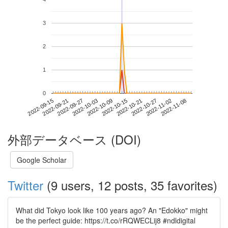
3
2
1
0
2022-11-02
2022-09-15
2022-10-03
2022-10-21
2022-11-08
2022-09-21
2022-10-09
2022-10-27
2022-09-27
2022-10-15
外部データベース (DOI)
Google Scholar
Twitter
(9 users, 12 posts, 35 favorites)
What did Tokyo look like 100 years ago? An "Edokko" might
be the perfect guide: https://t.co/rRQWECLij8 #ndldigital