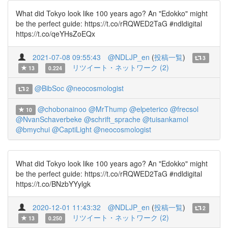
What did Tokyo look like 100 years ago? An "Edokko" might
be the perfect guide: https://t.co/rRQWED2TaG #ndldigital
https://t.co/qeYHsZoEQx
2021-07-08 09:55:43
@NDLJP_en
(
投稿一覧
)
3
リツイート・ネットワーク (2)
13
0.224
@BibSoc
@neocosmologist
2
@chobonainoo
@MrThump
@elpeterico
@frecsol
10
@NvanSchaverbeke
@schrift_sprache
@tuisankamol
@bmychui
@CaptiLight
@neocosmologist
What did Tokyo look like 100 years ago? An "Edokko" might
be the perfect guide: https://t.co/rRQWED2TaG #ndldigital
https://t.co/BNzbYYylgk
2020-12-01 11:43:32
@NDLJP_en
(
投稿一覧
)
2
リツイート・ネットワーク (2)
13
0.250