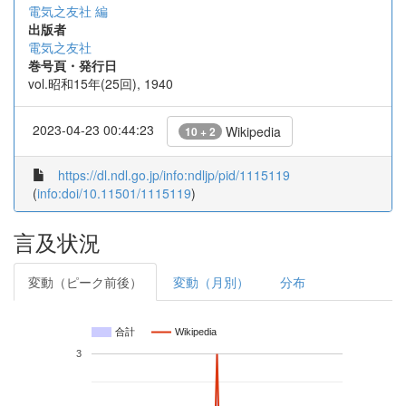
電気之友社 編
出版者
電気之友社
巻号頁・発行日
vol.昭和15年(25回), 1940
2023-04-23 00:44:23
Wikipedia
10 + 2
https://dl.ndl.go.jp/info:ndljp/pid/1115119
(
info:doi/10.11501/1115119
)
言及状況
変動（ピーク前後）
変動（月別）
分布
合計
Wikipedia
3