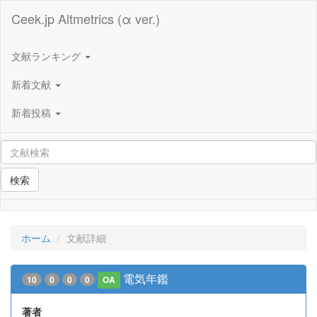
Ceek.jp Altmetrics (α ver.)
文献ランキング
新着文献
新着投稿
検索
ホーム
文献詳細
電気年鑑
10
0
0
0
OA
著者