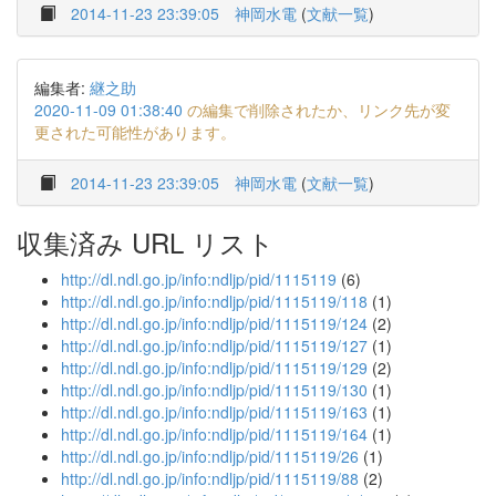
2014-11-23 23:39:05
神岡水電
(
文献一覧
)
編集者:
継之助
2020-11-09 01:38:40
の編集で削除されたか、リンク先が変
更された可能性があります。
2014-11-23 23:39:05
神岡水電
(
文献一覧
)
収集済み URL リスト
http://dl.ndl.go.jp/info:ndljp/pid/1115119
(6)
http://dl.ndl.go.jp/info:ndljp/pid/1115119/118
(1)
http://dl.ndl.go.jp/info:ndljp/pid/1115119/124
(2)
http://dl.ndl.go.jp/info:ndljp/pid/1115119/127
(1)
http://dl.ndl.go.jp/info:ndljp/pid/1115119/129
(2)
http://dl.ndl.go.jp/info:ndljp/pid/1115119/130
(1)
http://dl.ndl.go.jp/info:ndljp/pid/1115119/163
(1)
http://dl.ndl.go.jp/info:ndljp/pid/1115119/164
(1)
http://dl.ndl.go.jp/info:ndljp/pid/1115119/26
(1)
http://dl.ndl.go.jp/info:ndljp/pid/1115119/88
(2)