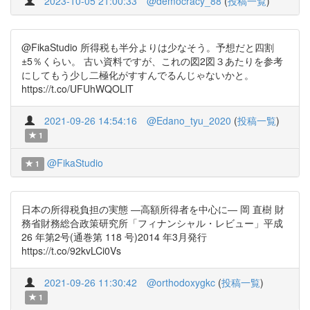
2023-10-05 21:00:33
@democracy_88
(
投稿一覧
)
@FikaStudio 所得税も半分よりは少なそう。予想だと四割
±5％くらい。 古い資料ですが、これの図2図３あたりを参考
にしてもう少し二極化がすすんでるんじゃないかと。
https://t.co/UFUhWQOLlT
2021-09-26 14:54:16
@Edano_tyu_2020
(
投稿一覧
)
1
@FikaStudio
1
日本の所得税負担の実態 ―高額所得者を中心に― 岡 直樹 財
務省財務総合政策研究所「フィナンシャル・レビュー」平成
26 年第2号(通巻第 118 号)2014 年3月発行
https://t.co/92kvLCi0Vs
2021-09-26 11:30:42
@orthodoxygkc
(
投稿一覧
)
1