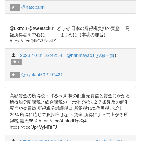
@hatobanri
1
@ukizou @tweetsoku1 どうぞ 日本の所得税負担の実態 ―高
額所得者を中心に― Ⅰ．はじめに（本稿の趣旨）
https://t.co/j4kG3FqkJZ
2023-10-31 22:42:54
@harimayaoji
(
投稿一覧
)
1
@ayaka4602197481
1
高額賃金の所得税下げるべき 株の配当売買益と賃金にかかる
所得税分離課税と総合課税の一元化で憲法２７条違反の解消
配当や売買益 所得税分離課税は 所得税15%住民税5%合計
20% 所得に応じて負担増はない 賃金 所得によって上がる所
得税 最大55% https://t.co/4mindBqvQ4
https://t.co/Jp4VyMRfFJ