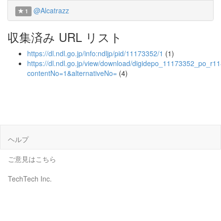
@Alcatrazz
1
収集済み URL リスト
https://dl.ndl.go.jp/info:ndljp/pid/11173352/1
(1)
https://dl.ndl.go.jp/view/download/digidepo_11173352_po_r1
contentNo=1&alternativeNo=
(4)
ヘルプ
ご意見はこちら
TechTech Inc.