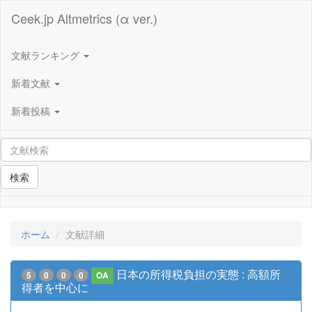
Ceek.jp Altmetrics (α ver.)
文献ランキング
新着文献
新着投稿
検索
ホーム
文献詳細
日本の所得税負担の実態 : 高額所
5
0
0
0
OA
得者を中心に