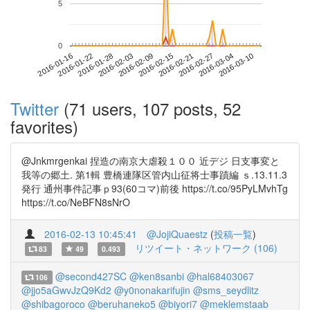
5
0
2016-03-04
2016-01-16
2016-02-03
2016-02-21
2016-03-10
2016-01-22
2016-02-09
2016-02-27
2016-01-28
2016-02-15
Twitter
(71 users, 107 posts, 52
favorites)
@Jnkmrgenkai 捏造の南京大虐殺１００ 近デジ 日支事変と
我等の郷土. 第1輯 豊橋連隊区管内山征将士事蹟編 ｓ.13.11.3
発行 通州事件記事ｐ93(60コマ)前後 https://t.co/95PyLMvhTg
https://t.co/NeBFN8sNrO
2016-02-13 10:45:41
@JojiQuaestz
(
投稿一覧
)
リツイート・ネットワーク (106)
83
49
0.493
@second427SC
@ken8sanbi
@hal68403067
106
@jjo5aGwvJzQ9Kd2
@y0nonakarifujin
@sms_seydlitz
@shibagoroco
@beruhaneko5
@biyori7
@meklemstaab