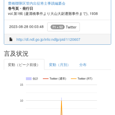
豊橋聯隊区管内出征将士事蹟編纂会
巻号頁・発行日
vol.第1輯 (蘆溝橋事件より大山大尉遭難事件まで), 1938
2023-08-28 00:03:48
Twitter
71 + 52
http://dl.ndl.go.jp/info:ndljp/pid/1120607
言及状況
変動（ピーク前後）
変動（月別）
分布
合計
Twitter (通常)
Twitter (RT)
15
10