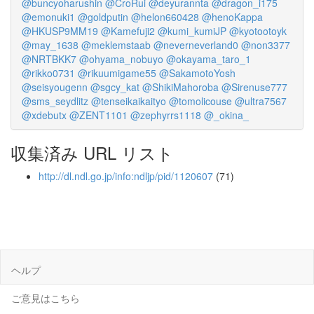
@buncyoharushin
@CroRui
@deyurannta
@dragon_i175
@emonuki1
@goldputin
@helon660428
@henoKappa
@HKUSP9MM19
@Kamefuji2
@kumi_kumiJP
@kyotootoyk
@may_1638
@meklemstaab
@neverneverland0
@non3377
@NRTBKK7
@ohyama_nobuyo
@okayama_taro_1
@rikko0731
@rikuumigame55
@SakamotoYosh
@seisyougenn
@sgcy_kat
@ShikiMahoroba
@Sirenuse777
@sms_seydlitz
@tenseikaikaityo
@tomolicouse
@ultra7567
@xdebutx
@ZENT1101
@zephyrrs1118
@_okina_
収集済み URL リスト
http://dl.ndl.go.jp/info:ndljp/pid/1120607
(71)
ヘルプ
ご意見はこちら