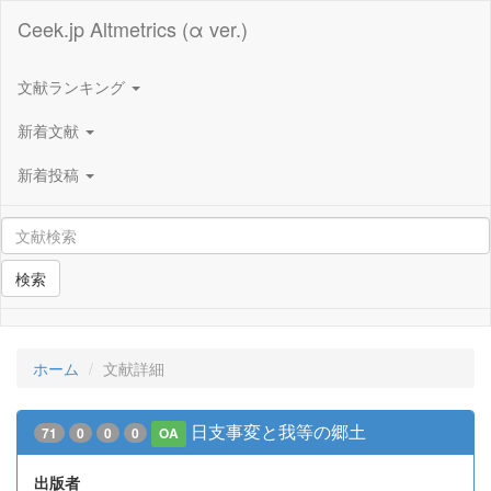
Ceek.jp Altmetrics (α ver.)
文献ランキング
新着文献
新着投稿
検索
ホーム
文献詳細
日支事変と我等の郷土
71
0
0
0
OA
出版者