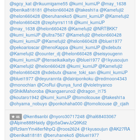
@sgcy_kat
@rikuumigame55
@kumi_kumiJP
@may_1638
@benika818181
@helon660428
@takeshi1a
@Kamefuji2
@helon660428
@beruhaneko5
@kumi_kumiJP
@Kamefuji2
@helon660428
@zephyrrs1118
@kumi_kumiJP
@may_1638
@helon660428
@Kamefuji2
@NRTBKK7
@kumi_kumiJP
@ultra7567
@Kamefuji2
@helon660428
@kumi_kumiJP
@Kamefuji2
@helon660428
@bluei1977
@pekoarioscar
@henoKappa
@kumi_kumiJP
@xdebutx
@Kamefuji2
@counter_dj
@helon660428
@seisyougenn
@kumi_kumiJP
@tenseikaikaityo
@bluei1977
@1kyusoujun
@Kamefuji2
@helon660428
@kumi_kumiJP
@Kamefuji2
@helon660428
@xdebutx
@sane_toki_san
@kumi_kumiJP
@bluei1977
@deyurannta
@dainiponkoku
@redmoon4343
@monochian
@CroRui
@unya_fund
@violetnyanco
@ShikiMahoroba
@kangaeruno2
@dragon_i175
@koutaro1942
@kumi_kumiJP
@tomolicouse
@takeshi1a
@ohyama_nobuyo
@ponkohaha000
@tomolicouse
@_cjaih
@ken8sanbi
@nyoro30717248
@hal68403067
46
@Alpine888Haidy
@jjo5aGwvJzQ9Kd2
@Rz9amYm48erNhpQ
@roos2624
@1kyusoujun
@AK27RA
@benika818181
@beruhaneko5
@bluei1977