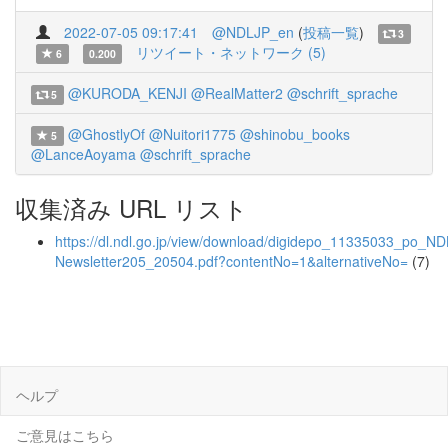
2022-07-05 09:17:41
@NDLJP_en
(
投稿一覧
)
3
リツイート・ネットワーク (5)
6
0.200
@KURODA_KENJI
@RealMatter2
@schrift_sprache
5
@GhostlyOf
@Nuitori1775
@shinobu_books
5
@LanceAoyama
@schrift_sprache
収集済み URL リスト
https://dl.ndl.go.jp/view/download/digidepo_11335033_po_ND
Newsletter205_20504.pdf?contentNo=1&alternativeNo=
(7)
ヘルプ
ご意見はこちら