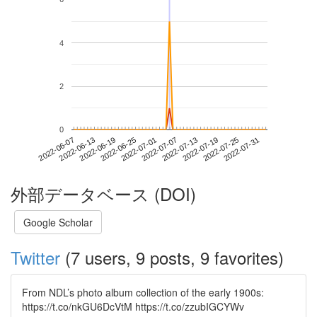
4
2
0
2022-07-25
2022-06-07
2022-06-25
2022-07-13
2022-07-31
2022-06-13
2022-07-01
2022-07-19
2022-06-19
2022-07-07
外部データベース (DOI)
Google Scholar
Twitter
(7 users, 9 posts, 9 favorites)
From NDL’s photo album collection of the early 1900s:
https://t.co/nkGU6DcVtM https://t.co/zzubIGCYWv