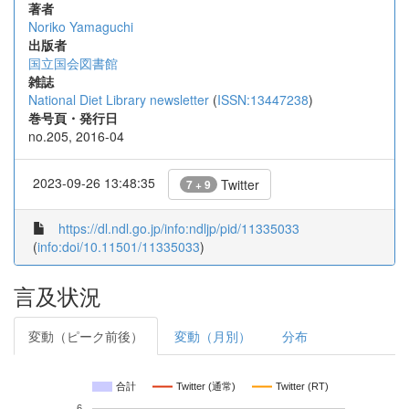
著者
Noriko Yamaguchi
出版者
国立国会図書館
雑誌
National Diet Library newsletter
(
ISSN:13447238
)
巻号頁・発行日
no.205, 2016-04
2023-09-26 13:48:35
Twitter
7 + 9
https://dl.ndl.go.jp/info:ndljp/pid/11335033
(
info:doi/10.11501/11335033
)
言及状況
変動（ピーク前後）
変動（月別）
分布
合計
Twitter (通常)
Twitter (RT)
6