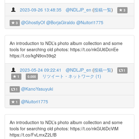
2023-09-26 13:48:35
@NDLJP_en
(
投稿一覧
)
3
@GhostlyOf
@BorjaGiraldo
@Nuitori1775
3
An introduction to NDL’s photo album collection and some
tools for searching old photos: https://t.co/nkGU6DcnEe
https://t.co/kgN9ov39q2
2023-05-24 09:22:41
@NDLJP_en
(
投稿一覧
)
1
リツイート・ネットワーク (1)
1
0.000
@KanoYasuyuki
1
@Nuitori1775
1
An introduction to NDL’s photo album collection and some
tools for searching old photos: https://t.co/nkGU6DcVtM
https://t.co/FvLmxZ2LfB