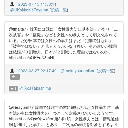
2023-07-15 11:58:11
@UKokkei95Toyama
(
投稿一覧
)
@tmaita77 韓国には既に「女性暴力防止基本法」があり「二
次被害」や「盗撮」なども女性への暴力として明文化されて
いる。だが日本では女性への暴力はまだ「犯罪ではない」
「被害ではない」と見る人々がかなり多い。その違いが韓国
は結婚が３割増え、日本が２割減った理由ではないのか。
https://t.co/cOPEuN8mNt
2023-03-27 22:17:49
@mokuyounohikari
(
投稿一覧
)
1
@RicaTakashima
1
@irieayumi77 韓国では昨年の末に施行された女性暴力防止基
本法の中に女性暴力の一つとして定義されているようです。
https://t.co/zQsvYgwx9m 第3条1項 女性暴力とは…情報通信
網を利用した暴力… とあり、二次元の表現を対象とするよう