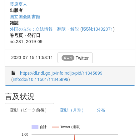
藤原夏人
出版者
国立国会図書館
雑誌
外国の立法 : 立法情報・翻訳・解説
(
ISSN:13492071
)
巻号頁・発行日
no.281, 2019-09
2023-07-15 11:58:11
Twitter
4 + 1
https://dl.ndl.go.jp/info:ndljp/pid/11345899
(
info:doi/10.11501/11345899
)
言及状況
変動（ピーク前後）
変動（月別）
分布
合計
Twitter (通常)
1.00