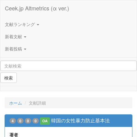
Ceek.jp Altmetrics (α ver.)
文献ランキング
新着文献
新着投稿
検索
ホーム
文献詳細
韓国の女性暴力防止基本法
4
0
0
0
OA
著者