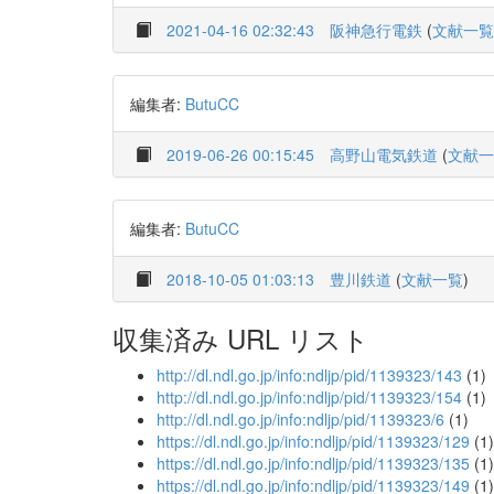
2021-04-16 02:32:43
阪神急行電鉄
(
文献一覧
編集者:
ButuCC
2019-06-26 00:15:45
高野山電気鉄道
(
文献一
編集者:
ButuCC
2018-10-05 01:03:13
豊川鉄道
(
文献一覧
)
収集済み URL リスト
http://dl.ndl.go.jp/info:ndljp/pid/1139323/143
(1)
http://dl.ndl.go.jp/info:ndljp/pid/1139323/154
(1)
http://dl.ndl.go.jp/info:ndljp/pid/1139323/6
(1)
https://dl.ndl.go.jp/info:ndljp/pid/1139323/129
(1)
https://dl.ndl.go.jp/info:ndljp/pid/1139323/135
(1)
https://dl.ndl.go.jp/info:ndljp/pid/1139323/149
(1)