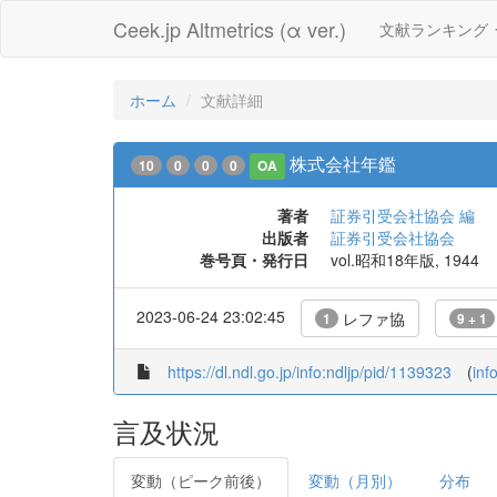
Ceek.jp Altmetrics (α ver.)
文献ランキング
ホーム
文献詳細
株式会社年鑑
10
0
0
0
OA
著者
証券引受会社協会 編
出版者
証券引受会社協会
巻号頁・発行日
vol.昭和18年版, 1944
2023-06-24 23:02:45
レファ協
1
9 + 1
https://dl.ndl.go.jp/info:ndljp/pid/1139323
(
inf
言及状況
変動（ピーク前後）
変動（月別）
分布