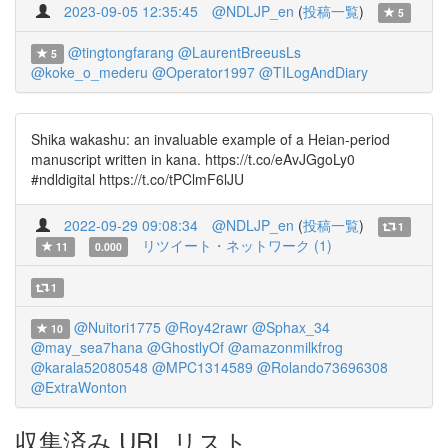
2023-09-05 12:35:45
@NDLJP_en
(
投稿一覧
)
5
@tingtongfarang
@LaurentBreeusLs
5
@koke_o_mederu
@Operator1997
@TILogAndDiary
Shika wakashu: an invaluable example of a Heian-period
manuscript written in kana. https://t.co/eAvJGgoLy0
#ndldigital https://t.co/tPClmF6lJU
2022-09-29 09:08:34
@NDLJP_en
(
投稿一覧
)
1
リツイート・ネットワーク (1)
11
0.000
1
@Nuitori1775
@Roy42rawr
@Sphax_34
10
@may_sea7hana
@GhostlyOf
@amazonmilkfrog
@karala52080548
@MPC1314589
@Rolando73696308
@ExtraWonton
収集済み URL リスト