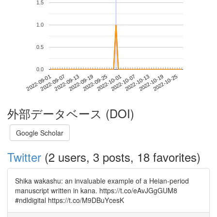
1.5
1.0
0.5
0.0
2022-10-19
2022-09-01
2022-09-19
2022-10-07
2022-10-25
2022-09-07
2022-09-25
2022-10-13
2022-09-13
2022-10-01
外部データベース (DOI)
Google Scholar
Twitter
(2 users, 3 posts, 18 favorites)
Shika wakashu: an invaluable example of a Heian-period
manuscript written in kana. https://t.co/eAvJGgGUM8
#ndldigital https://t.co/M9DBuYcesK