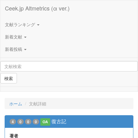
Ceek.jp Altmetrics (α ver.)
文献ランキング
新着文献
新着投稿
検索
ホーム
文献詳細
復古記
4
0
0
0
OA
著者