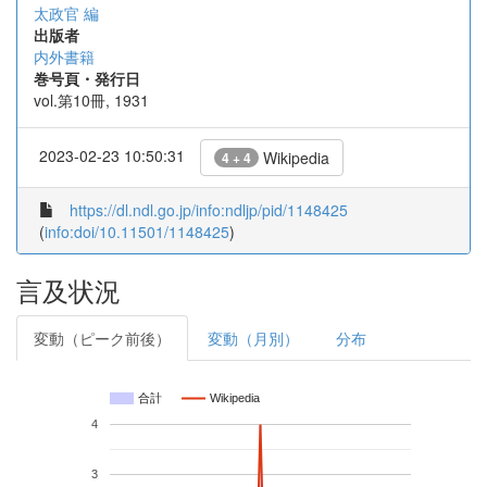
太政官 編
出版者
内外書籍
巻号頁・発行日
vol.第10冊, 1931
2023-02-23 10:50:31
Wikipedia
4 + 4
https://dl.ndl.go.jp/info:ndljp/pid/1148425
(
info:doi/10.11501/1148425
)
言及状況
変動（ピーク前後）
変動（月別）
分布
合計
Wikipedia
4
3