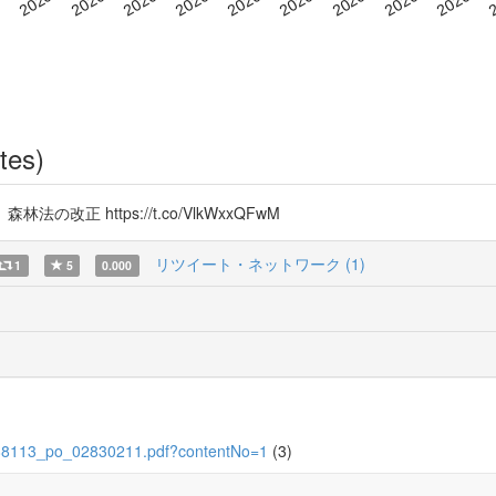
tes)
改正 https://t.co/VlkWxxQFwM
リツイート・ネットワーク (1)
1
5
0.000
11488113_po_02830211.pdf?contentNo=1
(3)