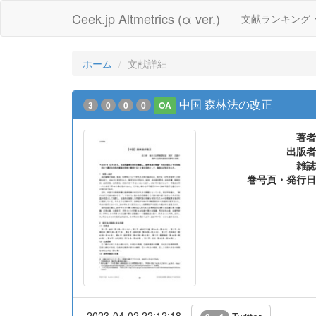
Ceek.jp Altmetrics (α ver.)
文献ランキング
ホーム
文献詳細
中国 森林法の改正
3
0
0
0
OA
著者
出版者
雑誌
巻号頁・発行日
2023-04-02 22:12:18