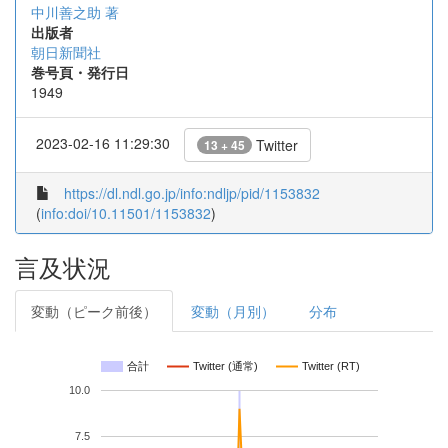
中川善之助 著
出版者
朝日新聞社
巻号頁・発行日
1949
2023-02-16 11:29:30
Twitter
13 + 45
https://dl.ndl.go.jp/info:ndljp/pid/1153832
(
info:doi/10.11501/1153832
)
言及状況
変動（ピーク前後）
変動（月別）
分布
合計
Twitter (通常)
Twitter (RT)
10.0
7.5