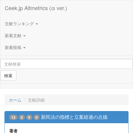
Ceek.jp Altmetrics (α ver.)
文献ランキング
新着文献
新着投稿
検索
ホーム
文献詳細
新民法の指標と立案経過の点描
13
0
0
0
著者