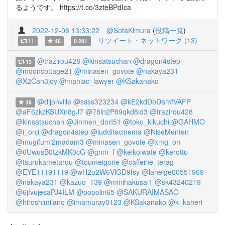
るようです。 https://t.co/3zteBPdIca
2022-12-06 13:33:22
@SotaKimura
(
投稿一覧
)
リツイート・ネットワーク (13)
11
46
0.281
@trazirou428
@kinsatsuchan
@dragon4step
13
@mooncottage21
@minasen_govote
@nakaya231
@X2Can3joy
@maniac_lawyer
@KSakanako
@dijonville
@ssss323234
@kE2kdDoDamfVAFP
38
@aF6zkzKSUXn8gJ7
@78ln2P89qkd8id3
@trazirou428
@kinsatsuchan
@Jinmen_dorI51
@toko_kikuchi
@GAHMO
@i_onji
@dragon4step
@ludditecinema
@NiseMenten
@mugifumi2madam3
@minasen_govote
@xmg_on
@6UwusB0tzkMK0cG
@gnm_f
@keikoiwate
@kerottu
@tsurukametarou
@toumeigorie
@caffeine_terag
@EYE11191119
@wH2o2W6VlGD9fsy
@laneige00551969
@nakaya231
@kazuo_139
@minihakusai1
@sk43240219
@6jfvujesaPJ4ILM
@popolin65
@SAKURAIMASAO
@hiroshimilano
@imamuray0123
@KSakanako
@k_kaheri