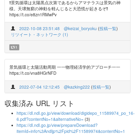
❗️景気循環は太陽黒点次第であるからアマテラスは景気の神
様。天壌無窮の神勅を軽んじると大恐慌が起きるぞ❗️
https://t.co/e8zn1RMwPv
2022-10-08 23:51:48
@keizai_boryoku
(
投稿一覧
)
リツイート・ネットワーク (1)
1
景気循環と太陽活動周期 一一物理経済学的アプローチ一一
https://t.co/vna8HGrNFD
2022-07-04 12:12:45
@kazking222
(
投稿一覧
)
収集済み URL リスト
https://dl.ndl.go.jp/view/download/digidepo_11589974_po_16-
6.pdf?contentNo=1&alternativeNo=
(3)
https://dl.ndl.go.jp/view/prepareDownload?
itemId=info%3Andljp%2Fpid%2F11589974&contentNo=1