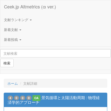
Ceek.jp Altmetrics (α ver.)
文献ランキング
新着文献
新着投稿
検索
ホーム
文献詳細
景気循環と太陽活動周期 : 物理経
4
0
0
0
OA
済学的アプローチ