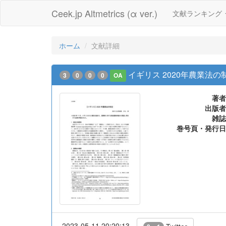
Ceek.jp Altmetrics (α ver.)
文献ランキング
ホーム
文献詳細
イギリス 2020年農業法の
3
0
0
0
OA
著者
出版者
雑誌
巻号頁・発行日
2023-05-11 20:20:13