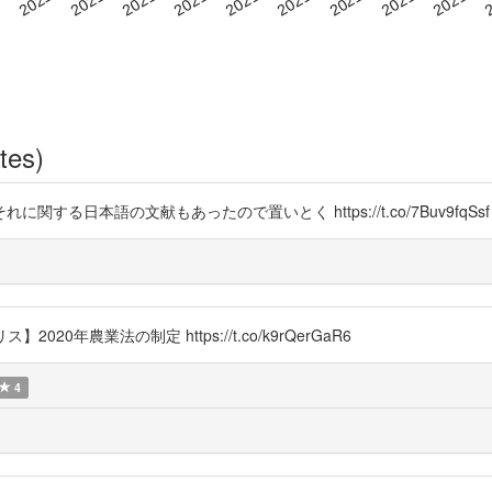
tes)
の文献もあったので置いとく https://t.co/7Buv9fqSsf https:/
20年農業法の制定 https://t.co/k9rQerGaR6
4