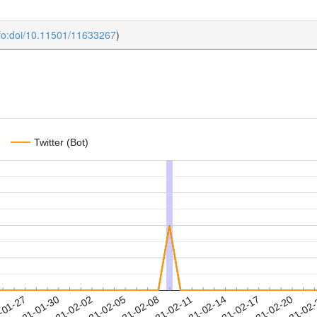
fo:doi/10.11501/11633267
)
Twitter (Bot)
2021-02-17
2021-02-20
2021-02
-01-27
2
2021-01-30
2021-02-02
2021-02-05
2021-02-08
2021-02-11
2021-02-14