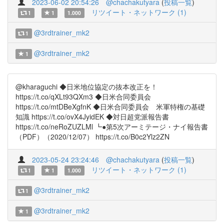
2023-06-02 20:54:26
@chachakutyara
(
投稿一覧
)
リツイート・ネットワーク (1)
1
1
1.000
@3rdtrainer_mk2
1
@3rdtrainer_mk2
1
@kharaguchi ◆日米地位協定の抜本改正を！
https://t.co/qXLt93QXm3 ◆日米合同委員会
https://t.co/mtDBeXgfnK ◆日米合同委員会 米軍特権の基礎
知識 https://t.co/ovX4JyidEK ◆対日超党派報告書
https://t.co/neRoZUZLMl ┗●第5次アーミテージ・ナイ報告書
（PDF）（2020/12/07） https://t.co/B0c2Ylz2ZN
2023-05-24 23:24:46
@chachakutyara
(
投稿一覧
)
リツイート・ネットワーク (1)
1
1
1.000
@3rdtrainer_mk2
1
@3rdtrainer_mk2
1