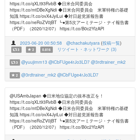
https://t.co/qXLt93RvbB ◆日米合同委員会
https://t.co/mtDBeXgNdi ◆日米合同委員会 米軍特権の基礎
知識 https://t.co/ovX4JyiLui ◆対日超党派報告書
https://t.co/neRoZV0jBT ┗●第5次アーミテージ・ナイ報告書
（PDF）（2020/12/07） https://t.co/B0c2YlzAPl
2023-06-20 00:50:58
@chachakutyara
(
投稿一覧
)
リツイート・ネットワーク (3)
3
2
0.816
@yuujimm13
@iCbFUge4rJo3LD7
@3rdtrainer_mk2
3
@3rdtrainer_mk2
@iCbFUge4rJo3LD7
2
@USAmbJapan ◆日米地位協定の抜本改正を！
https://t.co/qXLt93RvbB ◆日米合同委員会
https://t.co/mtDBeXgNdi ◆日米合同委員会 米軍特権の基礎
知識 https://t.co/ovX4JyiLui ◆対日超党派報告書
https://t.co/neRoZV0jBT ┗●第5次アーミテージ・ナイ報告書
（PDF）（2020/12/07） https://t.co/B0c2YlzAPl