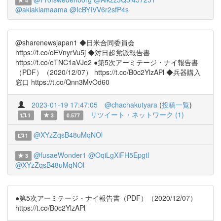
4
@akiakiamaama
@IcBYIVV6r2sfP4s
@sharenewsjapan1 ◆日米合同委員会
https://t.co/oEVnyrVu5j ◆対日超党派報告書
https://t.co/eTNC1aVJe2 ●第5次アーミテージ・ナイ報告書
（PDF）（2020/12/07） https://t.co/B0c2YlzAPl ◆兵器購入
窓口 https://t.co/Qnn3MvOd60
2023-01-19 17:47:05
@chachakutyara
(
投稿一覧
)
リツイート・ネットワーク (1)
1
3
0.577
@XYzZqsB48uMqNOl
1
@fusaeWonder1
@OqiLgXlFH5Epgtl
3
@XYzZqsB48uMqNOl
●第5次アーミテージ・ナイ報告書（PDF）（2020/12/07）
https://t.co/B0c2YlzAPl