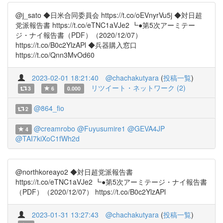
@j_sato ◆日米合同委員会 https://t.co/oEVnyrVu5j ◆対日超
党派報告書 https://t.co/eTNC1aVJe2 ┗●第5次アーミテー
ジ・ナイ報告書（PDF）（2020/12/07）
https://t.co/B0c2YlzAPl ◆兵器購入窓口
https://t.co/Qnn3MvOd60
2023-02-01 18:21:40
@chachakutyara
(
投稿一覧
)
リツイート・ネットワーク (2)
3
6
0.000
@864_fio
2
@creamrobo
@Fuyusumire1
@GEVA4JP
4
@TAI7kiXoC1fWh2d
@northkoreayo2 ◆対日超党派報告書
https://t.co/eTNC1aVJe2 ┗●第5次アーミテージ・ナイ報告書
（PDF）（2020/12/07） https://t.co/B0c2YlzAPl
2023-01-31 13:27:43
@chachakutyara
(
投稿一覧
)