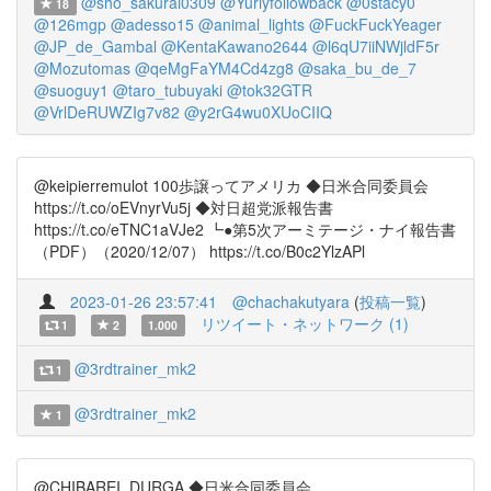
@sho_sakurai0309
@Yuriyfollowback
@0stacy0
18
@126mgp
@adesso15
@animal_lights
@FuckFuckYeager
@JP_de_Gambal
@KentaKawano2644
@l6qU7iiNWjldF5r
@Mozutomas
@qeMgFaYM4Cd4zg8
@saka_bu_de_7
@suoguy1
@taro_tubuyaki
@tok32GTR
@VrlDeRUWZIg7v82
@y2rG4wu0XUoCIIQ
@keipierremulot 100歩譲ってアメリカ ◆日米合同委員会
https://t.co/oEVnyrVu5j ◆対日超党派報告書
https://t.co/eTNC1aVJe2 ┗●第5次アーミテージ・ナイ報告書
（PDF）（2020/12/07） https://t.co/B0c2YlzAPl
2023-01-26 23:57:41
@chachakutyara
(
投稿一覧
)
リツイート・ネットワーク (1)
1
2
1.000
@3rdtrainer_mk2
1
@3rdtrainer_mk2
1
@CHIBAREI_DURGA ◆日米合同委員会