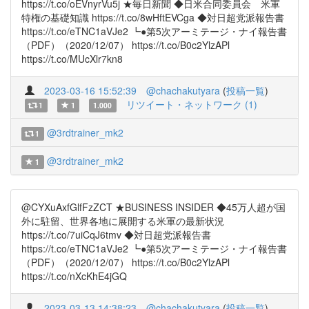
https://t.co/oEVnyrVu5j ★毎日新聞 ◆日米合同委員会 米軍
特権の基礎知識 https://t.co/8wHftEVCga ◆対日超党派報告書
https://t.co/eTNC1aVJe2 ┗●第5次アーミテージ・ナイ報告書
（PDF）（2020/12/07） https://t.co/B0c2YlzAPl
https://t.co/MUcXlr7kn8
2023-03-16 15:52:39
@chachakutyara
(
投稿一覧
)
リツイート・ネットワーク (1)
1
1
1.000
@3rdtrainer_mk2
1
@3rdtrainer_mk2
1
@CYXuAxfGlfFzZCT ★BUSINESS INSIDER ◆45万人超が国
外に駐留、世界各地に展開する米軍の最新状況
https://t.co/7uiCqJ6tmv ◆対日超党派報告書
https://t.co/eTNC1aVJe2 ┗●第5次アーミテージ・ナイ報告書
（PDF）（2020/12/07） https://t.co/B0c2YlzAPl
https://t.co/nXcKhE4jGQ
2023-03-13 14:38:23
@chachakutyara
(
投稿一覧
)