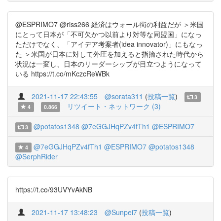
@ESPRIMO7 @riss266 経済はウォール街の利益だが ＞米国
にとって日本が「不可欠かつ以前より対等な同盟国」になっ
ただけでなく、「アイデア考案者(idea innovator)」にもなっ
た ＞米国が日本に対して外圧を加えると指摘された時代から
状況は一変し、日本のリーダーシップが目立つようになって
いる https://t.co/mKczcReWBk
2021-11-17 22:43:55
@sorata311
(
投稿一覧
)
3
リツイート・ネットワーク (3)
4
0.866
@potatos1348
@7eGGJHqPZv4fTh1
@ESPRIMO7
3
@7eGGJHqPZv4fTh1
@ESPRIMO7
@potatos1348
4
@SerphRider
https://t.co/93UVYvAkNB
2021-11-17 13:48:23
@Sunpei7
(
投稿一覧
)