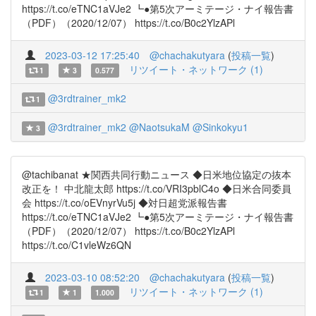
https://t.co/eTNC1aVJe2 ┗●第5次アーミテージ・ナイ報告書
（PDF）（2020/12/07） https://t.co/B0c2YlzAPl
2023-03-12 17:25:40
@chachakutyara
(
投稿一覧
)
リツイート・ネットワーク (1)
1
3
0.577
@3rdtrainer_mk2
1
@3rdtrainer_mk2
@NaotsukaM
@Sinkokyu1
3
@tachibanat ★関西共同行動ニュース ◆日米地位協定の抜本
改正を！ 中北龍太郎 https://t.co/VRI3pblC4o ◆日米合同委員
会 https://t.co/oEVnyrVu5j ◆対日超党派報告書
https://t.co/eTNC1aVJe2 ┗●第5次アーミテージ・ナイ報告書
（PDF）（2020/12/07） https://t.co/B0c2YlzAPl
https://t.co/C1vleWz6QN
2023-03-10 08:52:20
@chachakutyara
(
投稿一覧
)
リツイート・ネットワーク (1)
1
1
1.000