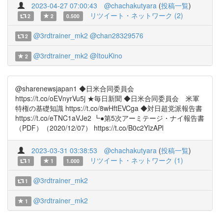
2023-04-27 07:00:43
@chachakutyara
(
投稿一覧
)
リツイート・ネットワーク (2)
2
2
0.500
@3rdtrainer_mk2
@chan28329576
2
@3rdtrainer_mk2
@ItouKino
2
@sharenewsjapan1 ◆日米合同委員会
https://t.co/oEVnyrVu5j ★毎日新聞 ◆日米合同委員会 米軍
特権の基礎知識 https://t.co/8wHftEVCga ◆対日超党派報告書
https://t.co/eTNC1aVJe2 ┗●第5次アーミテージ・ナイ報告書
（PDF）（2020/12/07） https://t.co/B0c2YlzAPl
2023-03-31 03:38:53
@chachakutyara
(
投稿一覧
)
リツイート・ネットワーク (1)
1
1
1.000
@3rdtrainer_mk2
1
@3rdtrainer_mk2
1