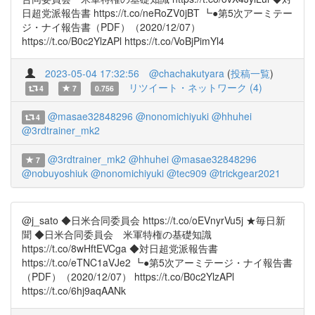
日超党派報告書 https://t.co/neRoZV0jBT ┗●第5次アーミテー
ジ・ナイ報告書（PDF）（2020/12/07）
https://t.co/B0c2YlzAPl https://t.co/VoBjPimYl4
2023-05-04 17:32:56
@chachakutyara
(
投稿一覧
)
リツイート・ネットワーク (4)
4
7
0.756
@masae32848296
@nonomichiyuki
@hhuhei
4
@3rdtrainer_mk2
@3rdtrainer_mk2
@hhuhei
@masae32848296
7
@nobuyoshiuk
@nonomichiyuki
@tec909
@trickgear2021
@j_sato ◆日米合同委員会 https://t.co/oEVnyrVu5j ★毎日新
聞 ◆日米合同委員会 米軍特権の基礎知識
https://t.co/8wHftEVCga ◆対日超党派報告書
https://t.co/eTNC1aVJe2 ┗●第5次アーミテージ・ナイ報告書
（PDF）（2020/12/07） https://t.co/B0c2YlzAPl
https://t.co/6hj9aqAANk