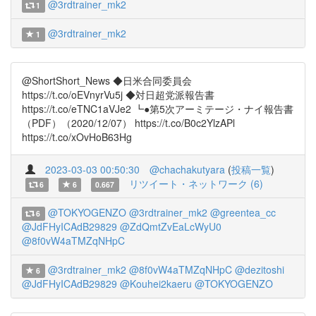
@3rdtrainer_mk2
1
@3rdtrainer_mk2
1
@ShortShort_News ◆日米合同委員会
https://t.co/oEVnyrVu5j ◆対日超党派報告書
https://t.co/eTNC1aVJe2 ┗●第5次アーミテージ・ナイ報告書
（PDF）（2020/12/07） https://t.co/B0c2YlzAPl
https://t.co/xOvHoB63Hg
2023-03-03 00:50:30
@chachakutyara
(
投稿一覧
)
リツイート・ネットワーク (6)
6
6
0.667
@TOKYOGENZO
@3rdtrainer_mk2
@greentea_cc
6
@JdFHyICAdB29829
@ZdQmtZvEaLcWyU0
@8f0vW4aTMZqNHpC
@3rdtrainer_mk2
@8f0vW4aTMZqNHpC
@dezitoshi
6
@JdFHyICAdB29829
@Kouhei2kaeru
@TOKYOGENZO