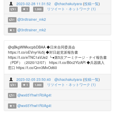
2023-02-28 11:31:52
@chachakutyara
(
投稿一覧
)
リツイート・ネットワーク (1)
1
1
1.000
@3rdtrainer_mk2
1
@3rdtrainer_mk2
1
@qBkgWWkxcpbDBAA ◆日米合同委員会
https://t.co/oEVnyrVu5j ◆対日超党派報告書
https://t.co/eTNC1aVJe2 ┗●第5次アーミテージ・ナイ報告書
（PDF）（2020/12/07） https://t.co/B0c2YlzAPl ◆兵器購入
窓口 https://t.co/Qnn3MvOd60
2023-02-05 23:50:40
@chachakutyara
(
投稿一覧
)
リツイート・ネットワーク (1)
1
1
1.000
@wx65Yhwl1R0Ag4t
1
@wx65Yhwl1R0Ag4t
1