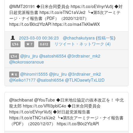
@MMT20191 ◆日米合同委員会 https://t.co/oEVnyrVu5j ◆対
日超党派報告書 https://t.co/eTNC1aVJe2 ┗●第5次アーミテ
ージ・ナイ報告書（PDF）（2020/12/07）
https://t.co/B0c2YlzAPl https://t.co/ma4TkKIwWX
2023-03-03 00:36:23
@chachakutyara
(
投稿一覧
)
リツイート・ネットワーク (4)
6
7
0.612
@jiru_jiru
@satoshi6554
@3rdtrainer_mk2
4
@kokorosoranoue
@hiromi15555
@jiru_jiru
@3rdtrainer_mk2
6
@Keiko17177
@satoshi6554
@TLKOaewtyTxLI2D
@tachibanat @YouTube ◆日米地位協定の抜本改正を！ 中北
龍太郎 https://t.co/VRI3pblC4o ◆日米合同委員会
https://t.co/oEVnyrVu5j ◆対日超党派報告書
https://t.co/eTNC1aVJe2 ┗●第5次アーミテージ・ナイ報告書
（PDF）（2020/12/07） https://t.co/B0c2YlzAPl