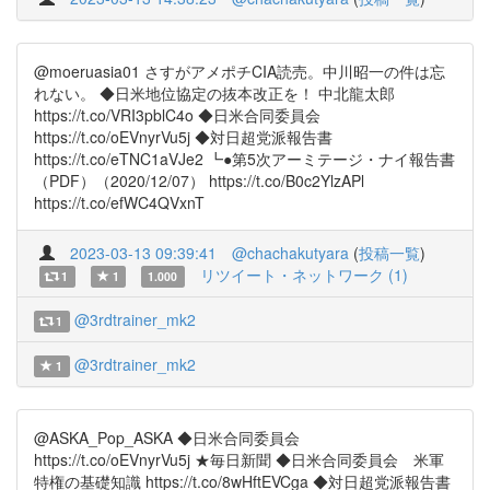
@moeruasia01 さすがアメポチCIA読売。中川昭一の件は忘
れない。 ◆日米地位協定の抜本改正を！ 中北龍太郎
https://t.co/VRI3pblC4o ◆日米合同委員会
https://t.co/oEVnyrVu5j ◆対日超党派報告書
https://t.co/eTNC1aVJe2 ┗●第5次アーミテージ・ナイ報告書
（PDF）（2020/12/07） https://t.co/B0c2YlzAPl
https://t.co/efWC4QVxnT
2023-03-13 09:39:41
@chachakutyara
(
投稿一覧
)
リツイート・ネットワーク (1)
1
1
1.000
@3rdtrainer_mk2
1
@3rdtrainer_mk2
1
@ASKA_Pop_ASKA ◆日米合同委員会
https://t.co/oEVnyrVu5j ★毎日新聞 ◆日米合同委員会 米軍
特権の基礎知識 https://t.co/8wHftEVCga ◆対日超党派報告書