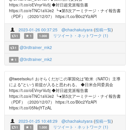
https://t.co/oEVnyrVu5j ◆対日超党派報告書
https://t.co/eTNC1aVJe2 ┗●第5次アーミテージ・ナイ報告書
（PDF）（2020/12/07） https://t.co/B0c2YlzAPl
2023-01-26 00:37:25
@chachakutyara
(
投稿一覧
)
リツイート・ネットワーク (1)
1
1
1.000
@3rdtrainer_mk2
1
@3rdtrainer_mk2
1
@tweetsoku1 おそらくだがこの軍国化は"欧米（NATO）主導
による"という前提が入ると思われる。 ◆日米合同委員会
https://t.co/oEVnyrVu5j ◆対日超党派報告書
https://t.co/eTNC1aVJe2 ┗●第5次アーミテージ・ナイ報告書
（PDF）（2020/12/07） https://t.co/B0c2YlzAPl
https://t.co/05NvjYTzAL
2023-01-25 10:48:29
@chachakutyara
(
投稿一覧
)
リツイート・ネットワーク (1)
1
1
1.000