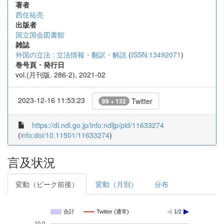
著者
西住祐亮
出版者
国立国会図書館
雑誌
外国の立法 : 立法情報・翻訳・解説
(
ISSN:13492071
)
巻号頁・発行日
vol.(月刊版. 286-2), 2021-02
2023-12-16 11:53:23
Twitter
89 + 132
https://dl.ndl.go.jp/info:ndljp/pid/11633274
(
info:doi/10.11501/11633274
)
言及状況
変動（ピーク前後）
変動（月別）
分布
合計
Twitter (通常)
1/2
10.0