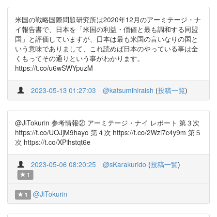
米国の戦略国際問題研究所は2020年12月のアーミテージ・ナ
イ報告書で、日本を「米国の利益・価値と最も調和する同盟
国」と評価していますが、日本は最も米国の言いなりの国と
いう意味でありまして、これ読めば日本のやっている事は全
くもってその通りという事がわかります。
https://t.co/u6wSWYpuzM
2023-05-13 01:27:03
@katsumihiraish
(
投稿一覧
)
@JiTokurin 参考情報② アーミテージ・ナイ レポート 第３次
https://t.co/UOJjM9hayo 第４次 https://t.co/2Wzi7c4y9m 第５
次 https://t.co/XPihstqt6e
2023-05-06 08:20:25
@sKarakurido
(
投稿一覧
)
1
@JiTokurin
1