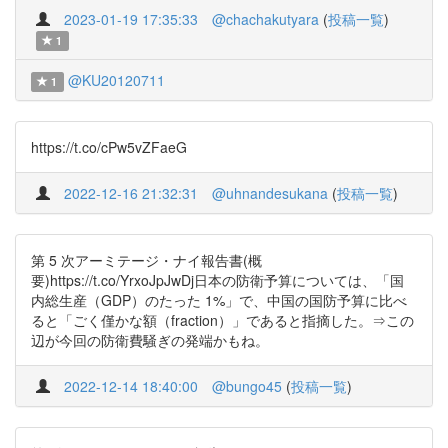
2023-01-19 17:35:33
@chachakutyara
(
投稿一覧
)
1
@KU20120711
1
https://t.co/cPw5vZFaeG
2022-12-16 21:32:31
@uhnandesukana
(
投稿一覧
)
第 5 次アーミテージ・ナイ報告書(概
要)https://t.co/YrxoJpJwDj日本の防衛予算については、「国
内総生産（GDP）のたった 1%」で、中国の国防予算に比べ
ると「ごく僅かな額（fraction）」であると指摘した。⇒この
辺が今回の防衛費騒ぎの発端かもね。
2022-12-14 18:40:00
@bungo45
(
投稿一覧
)