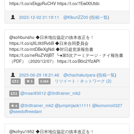
https://t.co/xEkgpRuCHV https://t.co/7EwlXtUtdc
2023-12-02 21:19:11
@KikuriZZ00
(
投稿一覧
)
@sohbunshu ◆日米地位協定の抜本改正を！
https://t.co/qXLt93RvbB ◆日米合同委員会
https://t.co/mtDBeXgNdi ◆対日超党派報告書
https://t.co/neRoZV0jBT ┗●第5次アーミテージ・ナイ報告書
（PDF）（2020/12/07） https://t.co/B0c2YlzAPl
2023-06-29 18:21:46
@chachakutyara
(
投稿一覧
)
リツイート・ネットワーク (2)
2
5
0.354
@msar83012
@3rdtrainer_mk2
2
@3rdtrainer_mk2
@jumpinjack11111
@komomo0327
4
@seedoffreedam
@kohyu1952 ◆日米地位協定の抜本改正を！