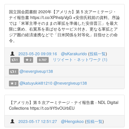
国立国会図書館 2020年【アメリカ】第 5 次アーミテージ・
ナイ報告書 https://t.co/XPihstpVgG ※安倍氏戦前の資料。序論
では「米軍主導そのままの軍拡を準備した安倍晋三」を最大
限に褒め、右翼系を喜ばせるサービス付き。更なる軍拡とア
ジア圏の経済連携などで「日米関係を対等化」目指せとの命
令。
2023-05-20 09:09:16
@sKarakurido
(
投稿一覧
)
リツイート・ネットワーク (1)
1
2
0.707
@nevergiveup138
1
@katuyuki481210
@nevergiveup138
2
【アメリカ】第 5 次アーミテージ・ナイ報告書 - NDL Digital
Collections https://t.co/9Y5vOUrbEU
2023-05-17 12:51:27
@Hengokoo
(
投稿一覧
)