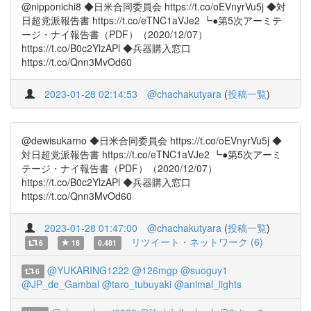
@nipponichi8 ◆日米合同委員会 https://t.co/oEVnyrVu5j ◆対
日超党派報告書 https://t.co/eTNC1aVJe2 ┗●第5次アーミテ
ージ・ナイ報告書（PDF）（2020/12/07）
https://t.co/B0c2YlzAPl ◆兵器購入窓口
https://t.co/Qnn3MvOd60
2023-01-28 02:14:53
@chachakutyara
(
投稿一覧
)
@dewisukarno ◆日米合同委員会 https://t.co/oEVnyrVu5j ◆
対日超党派報告書 https://t.co/eTNC1aVJe2 ┗●第5次アーミ
テージ・ナイ報告書（PDF）（2020/12/07）
https://t.co/B0c2YlzAPl ◆兵器購入窓口
https://t.co/Qnn3MvOd60
2023-01-28 01:47:00
@chachakutyara
(
投稿一覧
)
リツイート・ネットワーク (6)
6
18
0.481
@YUKARING1222
@126mgp
@suoguy1
6
@JP_de_Gambal
@taro_tubuyaki
@animal_lights