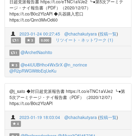
日超党派報告書 https://t.co/eTNC1aVJe2 ┗●第5次アーミテ
ージ・ナイ報告書（PDF）（2020/12/07）
https://t.co/B0c2YlzAPl ◆兵器購入窓口
https://t.co/Qnn3MvOd60
2023-01-24 00:27:45
@chachakutyara
(
投稿一覧
)
リツイート・ネットワーク (1)
1
3
0.000
@ArchetNaohito
1
@e4iUUBHhc4WxSrX
@n_norince
3
@R2pRWGW8bEqUeKu
@j_sato ◆対日超党派報告書 https://t.co/eTNC1aVJe2 ┗●第
5次アーミテージ・ナイ報告書（PDF）（2020/12/07）
https://t.co/B0c2YlzAPl
2023-01-19 18:03:04
@chachakutyara
(
投稿一覧
)
4
@Profswedenborg
@Alkzz3Q5l457251