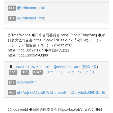
@3rdtrainer_mk2
1
@3rdtrainer_mk2
1
@TotalWorld1 ◆日米合同委員会 https://t.co/oEVnyrVu5j ◆対
日超党派報告書 https://t.co/eTNC1aVJe2 ┗●第5次アーミテ
ージ・ナイ報告書（PDF）（2020/12/07）
https://t.co/B0c2YlzAPl ◆兵器購入窓口
https://t.co/Qnn3MvOd60
2023-01-24 21:11:07
@chachakutyara
(
投稿一覧
)
リツイート・ネットワーク (1)
1
3
0.577
@toreno911
1
@1NdjrSzA9lpx3UA
@toreno911
@utzGo2xKiPDGbD6
3
@nodaworld ◆日米合同委員会 https://t.co/oEVnyrVu5j ◆対