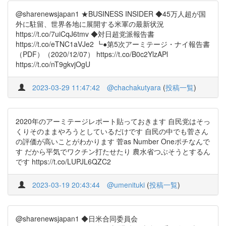
@sharenewsjapan1 ★BUSINESS INSIDER ◆45万人超が国
外に駐留、世界各地に展開する米軍の最新状況
https://t.co/7uiCqJ6tmv ◆対日超党派報告書
https://t.co/eTNC1aVJe2 ┗●第5次アーミテージ・ナイ報告書
（PDF）（2020/12/07） https://t.co/B0c2YlzAPl
https://t.co/nT9gkvjOgU
2023-03-29 11:47:42
@chachakutyara
(
投稿一覧
)
2020年のアーミテージレポート貼っておきます 自民党はそっ
くりそのままやろうとしているだけです 自民の中でも菅さん
の評価が高いことがわかります 菅as Number Oneポチなんで
す だから平気でワクチン打たせたり 農水省つぶそうとするん
です https://t.co/LUPJL6QZC2
2023-03-19 20:43:44
@umenituki
(
投稿一覧
)
@sharenewsjapan1 ◆日米合同委員会