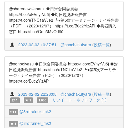
@sharenewsjapan1 ◆日米合同委員会
https://t.co/oEVnyrVu5j ◆対日超党派報告書
https://t.co/eTNC1aVJe2 ┗●第5次アーミテージ・ナイ報告書
（PDF）（2020/12/07） https://t.co/B0c2YlzAPl ◆兵器購入
窓口 https://t.co/Qnn3MvOd60
2023-02-03 10:37:51
@chachakutyara
(
投稿一覧
)
@nonbeiyasu ◆日米合同委員会 https://t.co/oEVnyrVu5j ◆対
日超党派報告書 https://t.co/eTNC1aVJe2 ┗●第5次アーミテ
ージ・ナイ報告書（PDF）（2020/12/07）
https://t.co/B0c2YlzAPl
2023-02-02 22:28:08
@chachakutyara
(
投稿一覧
)
リツイート・ネットワーク (1)
1
1
1.000
@3rdtrainer_mk2
1
@3rdtrainer_mk2
1