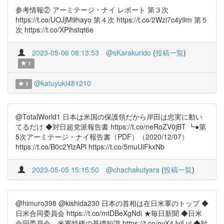
参考情報② アーミテージ・ナイ レポート 第３次
https://t.co/UOJjM9hayo 第４次 https://t.co/2Wzi7c4y9m 第５
次 https://t.co/XPihstqt6e
2023-05-06 08:13:53
@sKarakurido
(
投稿一覧
)
1
@katuyuki481210
1
@TotalWorld1 日本は米国の保護領だから岸田は忠実に動い
てるだけ ◆対日超党派報告書 https://t.co/neRoZV0jBT ┗●第
5次アーミテージ・ナイ報告書（PDF）（2020/12/07）
https://t.co/B0c2YlzAPl https://t.co/5muUiFkxNb
2023-05-05 15:15:50
@chachakutyara
(
投稿一覧
)
@himuro398 @kishida230 日本の首相は在日米軍のトップ ◆
日米合同委員会 https://t.co/mtDBeXgNdi ★毎日新聞 ◆日米
合同委員会 米軍特権の基礎知識 https://t.co/ovX4JyiLui ◆対