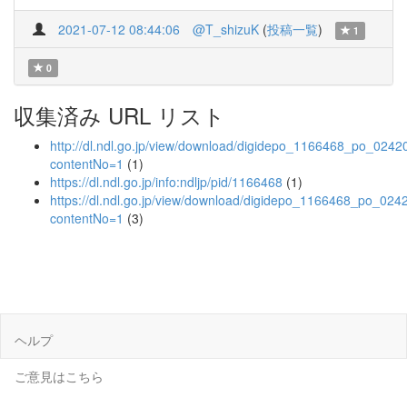
2021-07-12 08:44:06
@T_shizuK
(
投稿一覧
)
1
0
収集済み URL リスト
http://dl.ndl.go.jp/view/download/digidepo_1166468_po_0242
contentNo=1
(1)
https://dl.ndl.go.jp/info:ndljp/pid/1166468
(1)
https://dl.ndl.go.jp/view/download/digidepo_1166468_po_024
contentNo=1
(3)
ヘルプ
ご意見はこちら