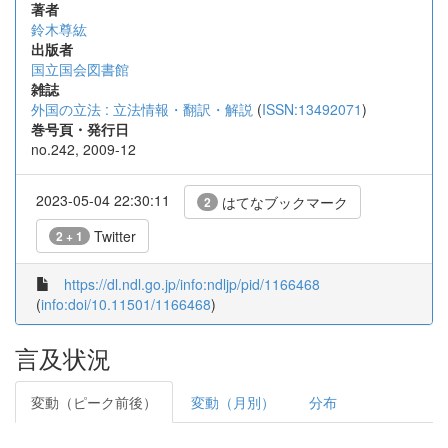
著者
鈴木尊紘
出版者
国立国会図書館
雑誌
外国の立法 : 立法情報・翻訳・解説
(
ISSN:13492071
)
巻号頁・発行日
no.242, 2009-12
2023-05-04 22:30:11
はてなブックマーク
2
Twitter
2 + 1
https://dl.ndl.go.jp/info:ndljp/pid/1166468
(
info:doi/10.11501/1166468
)
言及状況
変動（ピーク前後）
変動（月別）
分布