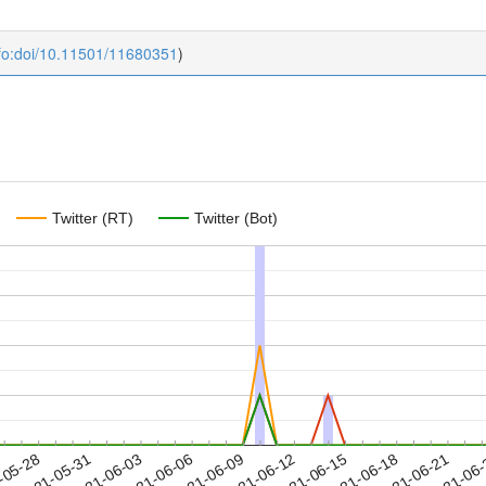
fo:doi/10.11501/11680351
)
Twitter (RT)
Twitter (Bot)
2021-06-18
2021-06-21
2021-06
-05-28
2
2021-05-31
2021-06-03
2021-06-06
2021-06-09
2021-06-12
2021-06-15