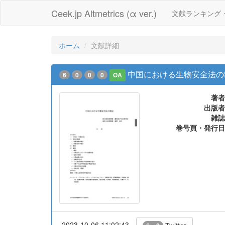
Ceek.jp Altmetrics (α ver.)
文献ランキング
ホーム
文献詳細
中国における生物安全法の
6
0
0
0
OA
著者
出版者
雑誌
巻号頁・発行日
2023-10-06 11:02:43