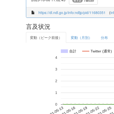
Twitter
6 + 2
https://dl.ndl.go.jp/info:ndljp/pid/11680351
(
in
言及状況
変動（ピーク前後）
変動（月別）
分布
合計
Twitter (通常)
4
3
2
1
0
2021-05-19
2021-05-22
2021-05-25
2021
2021-05-13
2021-05-16