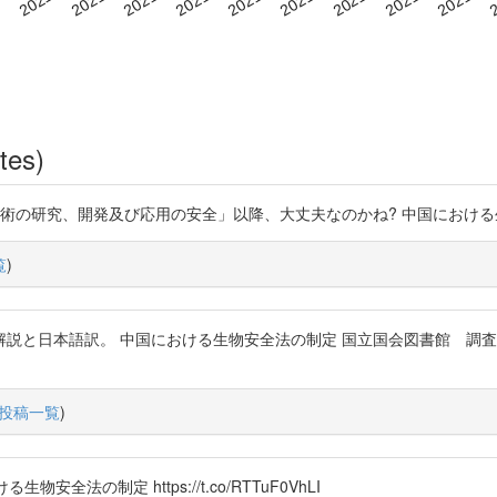
tes)
究、開発及び応用の安全」以降、大丈夫なのかね? 中国における生物安全法の制定
覧
)
説と日本語訳。 中国における生物安全法の制定 国立国会図書館 調
投稿一覧
)
全法の制定 https://t.co/RTTuF0VhLI