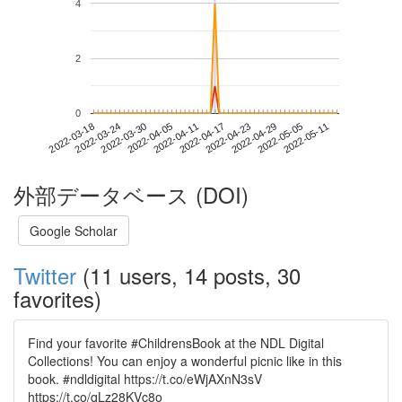
4
2
0
2022-05-05
2022-03-18
2022-04-05
2022-04-23
2022-05-11
2022-03-24
2022-04-11
2022-04-29
2022-03-30
2022-04-17
外部データベース (DOI)
Google Scholar
Twitter
(11 users, 14 posts, 30
favorites)
Find your favorite #ChildrensBook at the NDL Digital
Collections! You can enjoy a wonderful picnic like in this
book. #ndldigital https://t.co/eWjAXnN3sV
https://t.co/qLz28KVc8o