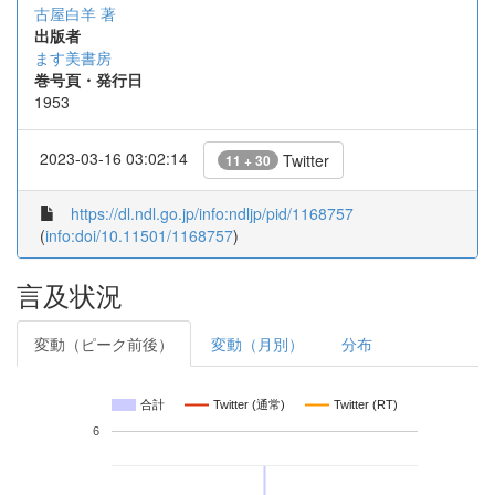
古屋白羊 著
出版者
ます美書房
巻号頁・発行日
1953
2023-03-16 03:02:14
Twitter
11 + 30
https://dl.ndl.go.jp/info:ndljp/pid/1168757
(
info:doi/10.11501/1168757
)
言及状況
変動（ピーク前後）
変動（月別）
分布
合計
Twitter (通常)
Twitter (RT)
6