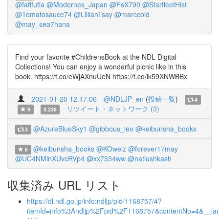
@fafifufia
@Modernes_Japan
@FsX790
@StarfleetHist
@Tomatosauce74
@LillianTsay
@marccold
@may_sea7hana
Find your favorite #ChildrensBook at the NDL Digital
Collections! You can enjoy a wonderful picnic like in this
book. https://t.co/eWjAXnuUeN https://t.co/ik59XNWBBx
2021-01-20 12:17:06
@NDLJP_en
(
投稿一覧
)
4
リツイート・ネットワーク (3)
9
0.236
@AzureBlueSky1
@gibbous_leo
@keibunsha_books
3
@keibunsha_books
@KOwelz
@forever17may
6
@UC4NMlnXUvcRVp4
@xx7534ww
@natiushkash
収集済み URL リスト
https://dl.ndl.go.jp/info:ndljp/pid/1168757/4?
itemId=info%3Andljp%2Fpid%2F1168757&contentNo=4&__la