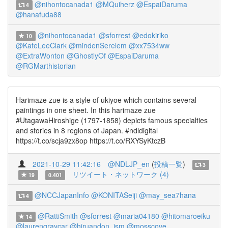
@nihontocanada1
@MQuiherz
@EspaiDaruma
4
@hanafuda88
@nihontocanada1
@sforrest
@edokiriko
10
@KateLeeClark
@mindenSerelem
@xx7534ww
@ExtraWonton
@GhostlyOf
@EspaiDaruma
@RGMarthistorian
Harimaze zue is a style of ukiyoe which contains several
paintings in one sheet. In this harimaze zue
#UtagawaHiroshige (1797-1858) depicts famous specialties
and stories in 8 regions of Japan. #ndldigital
https://t.co/scja9zx8op https://t.co/RXYSyKtczB
2021-10-29 11:42:16
@NDLJP_en
(
投稿一覧
)
3
リツイート・ネットワーク (4)
19
0.401
@NCCJapanInfo
@KONITASeiji
@may_sea7hana
4
@RattiSmith
@sforrest
@maria04180
@hitomaroeiku
14
@laurengraycar
@hiruandon_ism
@mosscove