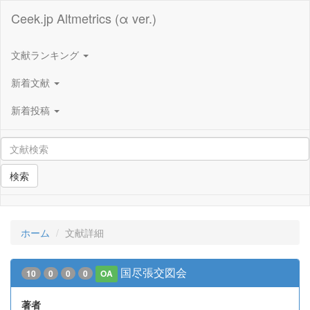
Ceek.jp Altmetrics (α ver.)
文献ランキング
新着文献
新着投稿
検索
ホーム
文献詳細
国尽張交図会
10
0
0
0
OA
著者