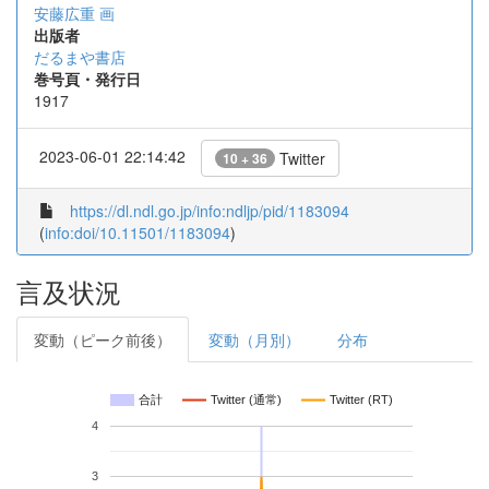
安藤広重 画
出版者
だるまや書店
巻号頁・発行日
1917
2023-06-01 22:14:42
Twitter
10 + 36
https://dl.ndl.go.jp/info:ndljp/pid/1183094
(
info:doi/10.11501/1183094
)
言及状況
変動（ピーク前後）
変動（月別）
分布
合計
Twitter (通常)
Twitter (RT)
4
3