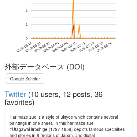
2
1
0
2022-08-02
2022-06-15
2022-07-03
2022-07-21
2022-08-08
2022-06-21
2022-07-09
2022-07-27
2022-06-27
2022-07-15
外部データベース (DOI)
Google Scholar
Twitter
(10 users, 12 posts, 36
favorites)
Harimaze zue is a style of ukiyoe which contains several
paintings in one sheet. In this harimaze zue
#UtagawaHiroshige (1797-1858) depicts famous specialties
and stories in 8 regions of Japan. #ndldigital