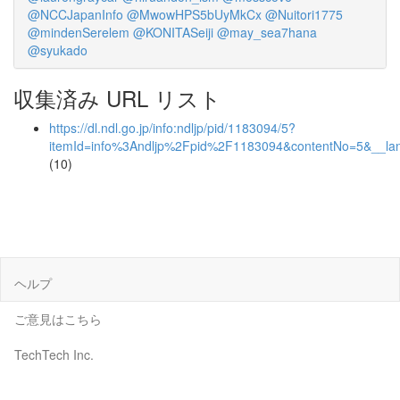
@NCCJapanInfo
@MwowHPS5bUyMkCx
@Nuitori1775
@mindenSerelem
@KONITASeiji
@may_sea7hana
@syukado
収集済み URL リスト
https://dl.ndl.go.jp/info:ndljp/pid/1183094/5?
itemId=info%3Andljp%2Fpid%2F1183094&contentNo=5&__la
(10)
ヘルプ
ご意見はこちら
TechTech Inc.