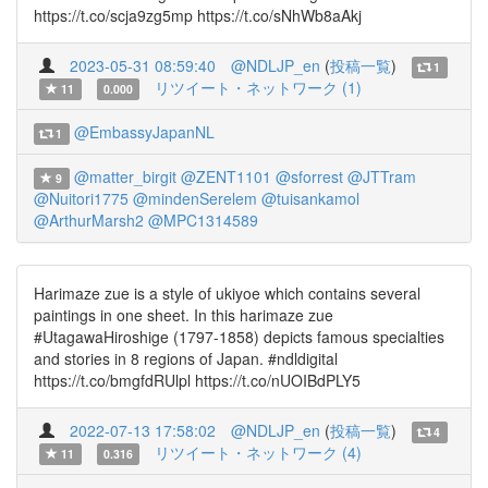
https://t.co/scja9zg5mp https://t.co/sNhWb8aAkj
2023-05-31 08:59:40
@NDLJP_en
(
投稿一覧
)
1
リツイート・ネットワーク (1)
11
0.000
@EmbassyJapanNL
1
@matter_birgit
@ZENT1101
@sforrest
@JTTram
9
@Nuitori1775
@mindenSerelem
@tuisankamol
@ArthurMarsh2
@MPC1314589
Harimaze zue is a style of ukiyoe which contains several
paintings in one sheet. In this harimaze zue
#UtagawaHiroshige (1797-1858) depicts famous specialties
and stories in 8 regions of Japan. #ndldigital
https://t.co/bmgfdRUlpl https://t.co/nUOIBdPLY5
2022-07-13 17:58:02
@NDLJP_en
(
投稿一覧
)
4
リツイート・ネットワーク (4)
11
0.316