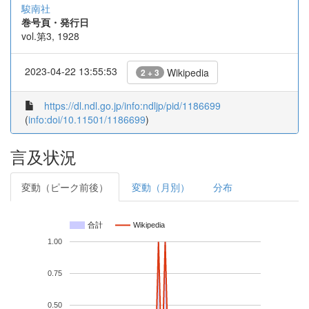
駿南社
巻号頁・発行日
vol.第3, 1928
2023-04-22 13:55:53
Wikipedia
2 + 3
https://dl.ndl.go.jp/info:ndljp/pid/1186699
(
info:doi/10.11501/1186699
)
言及状況
変動（ピーク前後）
変動（月別）
分布
合計
Wikipedia
1.00
0.75
0.50