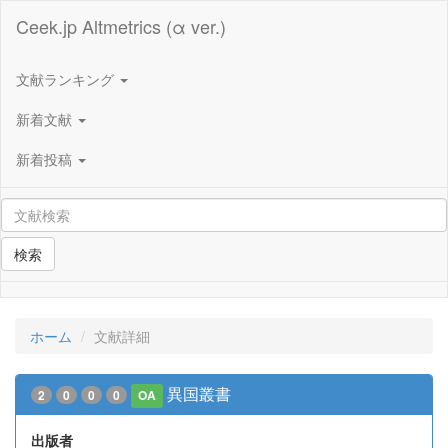
Ceek.jp Altmetrics (α ver.)
文献ランキング
新着文献
新着投稿
検索
ホーム
文献詳細
異国叢書
2
0
0
0
OA
出版者